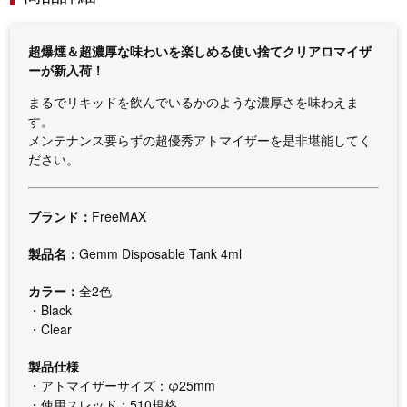
超爆煙＆超濃厚な味わいを楽しめる使い捨てクリアロマイザ
ーが新入荷！
まるでリキッドを飲んでいるかのような濃厚さを味わえま
す。
メンテナンス要らずの超優秀アトマイザーを是非堪能してく
ださい。
ブランド：
FreeMAX
製品名：
Gemm Disposable Tank 4ml
カラー：
全2色
・Black
・Clear
製品仕様
・アトマイザーサイズ：φ25mm
・使用スレッド：510規格