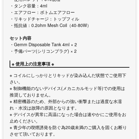
・タンク容量：4ml
・エアフロー：ボトムエアフロー
・リキッドチャージ：トップフィル
・抵抗値：0.2ohm Mesh Coil（40-80W）
セット内容
・Gemm Disposable Tank 4ml × 2
・予備パーツ(シリコンプラグ) × 2
※ 使用上の注意事項 ※
※ コイルにしっかりとリキッドが染み込んだ状態でご使用下
さい。
※ 制御機能のないデバイス(メカニカルモッド等)での使用は
推奨しておりません。
※ 精密機器のため、外部からの強い衝撃または過度な水濡
れ・水没は故障の原因となります。
※ デバイスが異常に高温になった場合は速やかにご使用をお
止めください。
※ 青少年の喫煙誘発を防ぐ為20歳未満のご購入を固くお断り
させて頂いております。