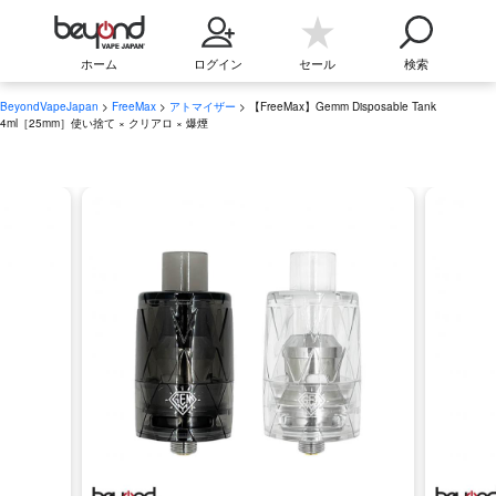
ホーム
ログイン
セール
検索
BeyondVapeJapan
>
FreeMax
>
アトマイザー
> 【FreeMax】Gemm Disposable Tank
4ml［25mm］使い捨て × クリアロ × 爆煙