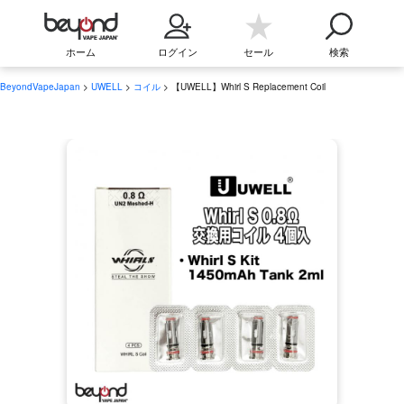
ホーム
ログイン
セール
検索
BeyondVapeJapan
>
UWELL
>
コイル
> 【UWELL】Whirl S Replacement Coil