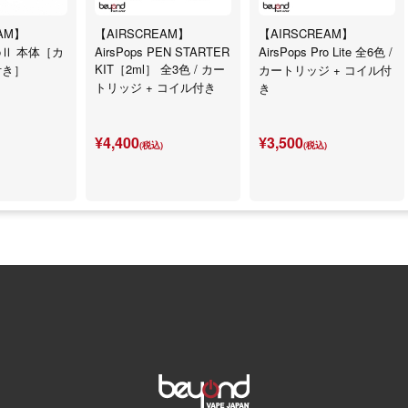
AM】
【AIRSCREAM】
【AIRSCREAM】
ProⅡ 本体［カ
AirsPops PEN STARTER
AirsPops Pro Lite 全6色 /
KIT［2ml］ 全3色 / カー
付き］
カートリッジ + コイル付
トリッジ + コイル付き
き
¥4,400
¥3,500
(税込)
(税込)