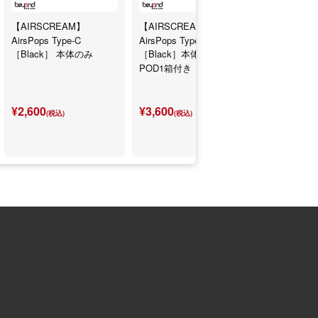
【AIRSCREAM】
【AIRSCREAM】
【AIRSCREA
AirsPops Type-C
AirsPops Type-C
bottle. by A
［Black］ 本体のみ
［Black］本体+交換用
POD1箱付き
¥2,600
¥3,600
¥2,000
(税込)
(税込)
(税込