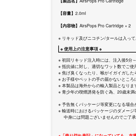
【製品名】
AirsPops Pro Cartridge
【容量】
2.0ml
【内容物】
AirsPops Pro Cartridge × 2
※ リキッド及びニコチン/タールは入っ
※ 使用上の注意事項 ※
※ 初回リキッド注入時には、注入後5分
※ 抵抗値に対し、適切なワット数でご使
※ 焦げ臭くなったり、喉がイガイガした
※ お子様やペットの手の届かないところ
※ 本製品は海外からの輸入製品となりま
※ 青少年の喫煙誘発を防ぐ為、20歳未
※ 予告無くパッケージ等変更になる場合
※ 輸送時におけるパッケージのダメー
中身には問題ございませんのでご了承
※「売り切れ表記」になっていても、在