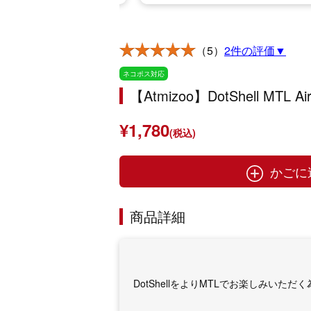
（5）
2件の評価▼
ネコポス対応
【Atmizoo】DotShell MTL Air 
¥1,780
(税込)
かごに
商品詳細
DotShellをよりMTLでお楽しみいた