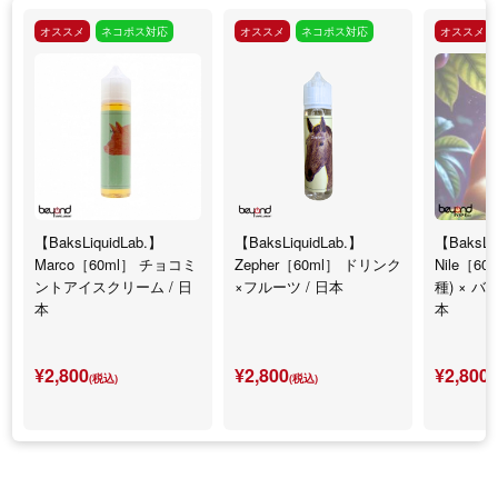
オススメ
ネコポス対応
オススメ
ネコポス対応
オススメ
【BaksLiquidLab.】
【BaksLiquidLab.】
【BaksLi
Marco［60ml］ チョコミ
Zepher［60ml］ ドリンク
Nile［6
ントアイスクリーム / 日
×フルーツ / 日本
種) × バ
本
本
¥2,800
¥2,800
¥2,800
(税込)
(税込)
(