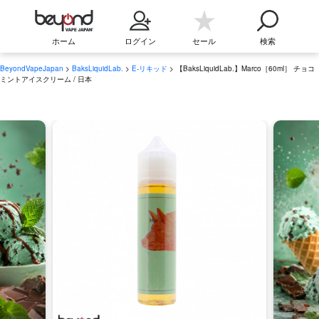
ホーム
ログイン
セール
検索
BeyondVapeJapan
>
BaksLiquidLab.
>
E-リキッド
> 【BaksLiquidLab.】Marco［60ml］ チョコ
ミントアイスクリーム / 日本