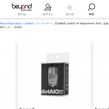
ホーム
ログイン
セール
検索
BeyondVapeJapan
>
DotMod
>
アトマイザー
> 【DotMod】dotAIO V4 Replacement Tank（交換
用タンク）［全4色］