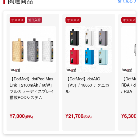
関連商品
全て見る
オススメ
近日入荷
オススメ
オススメ
【DotMod】dotPod Max
【DotMod】dotAIO
【DotMod
Link［2100mAh / 60W］
［V3］/ 18650 テクニカ
RBA / d
フルカラーディスプレイ
ル
/ RBA
搭載PODシステム
¥7,000
¥21,700
¥6,300
(税込)
(税込)
(