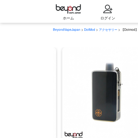
ホーム
ログイン
BeyondVapeJapan
>
DotMod
>
アクセサリー
> 【Dotmod