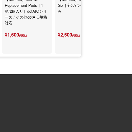
Replacement Pods［1
Go［全5カラー］本体の
Kit［全5
箱/2個入り］dotAIOシリ
み
バンク付き
ーズ / その他dotAIO規格
対応
¥1,600
¥2,500
¥6,500
(税込)
(税込)
(税込