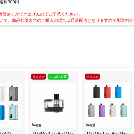
送料300円
業所留め」ができませんのでご了承ください。
について、商品代引きでのご購入の場合は通常配送となりますので配送料
オススメ
ネコポス対応
オススメ
otAIO
【DotMod】dotPod Max
【DotMod】dotPod Max