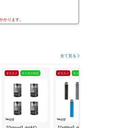
がかかります。
全て見る
オススメ
ネコポス対応
オススメ
ネコポス対応
オススメ
ネ
【Dotmod】dotAIO
【DotMod】dotPod
【DotMod】d