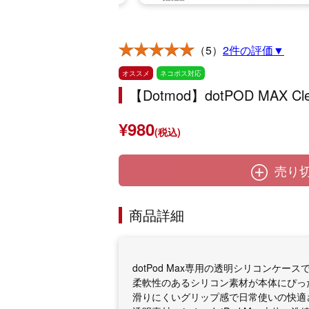
（5）
2件の評価▼
オススメ
ネコポス対応
【Dotmod】dotPOD MAX
¥980
(税込)
売り
商品詳細
dotPod Max専用の透明シリコンケース
柔軟性のあるシリコン素材が本体にぴっ
滑りにくいグリップ感で日常使いの快適