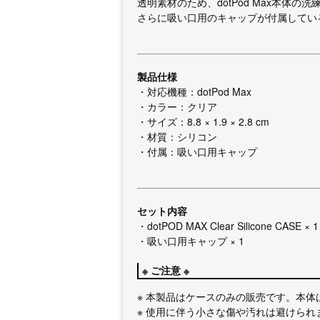
透明素材のため、dotPod Max本体
さらに吸い口用のキャップが付属してい
製品仕様
・対応機種：dotPod Max
・カラー：クリア
・サイズ：8.8 × 1.9 × 2.8 cm
・材質：シリコン
・付属：吸い口用キャップ
セット内容
・dotPOD MAX Clear Silicone CASE × 1
・吸い口用キャップ × 1
※ ご注意 ※
※ 本製品はケースのみの販売です。本体
※ 使用に伴う小さな傷や汚れは避けら