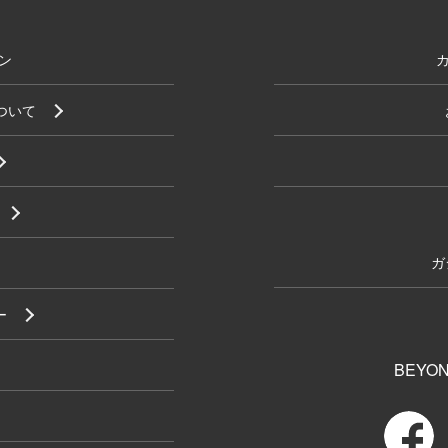
ン
について
ガ
ー
BEYON