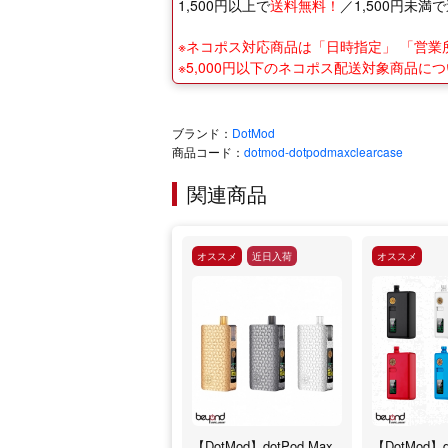
1,500円以上で
送料無料！
／1,500円未満で
※ネコポス対応商品は「日時指定」 「営
※5,000円以下のネコポス配送対象商品
ブランド：
DotMod
商品コード：
dotmod-dotpodmaxclearcase
関連商品
オススメ
近日入荷
オススメ
【DotMod】dotPod Max
【DotMod】d