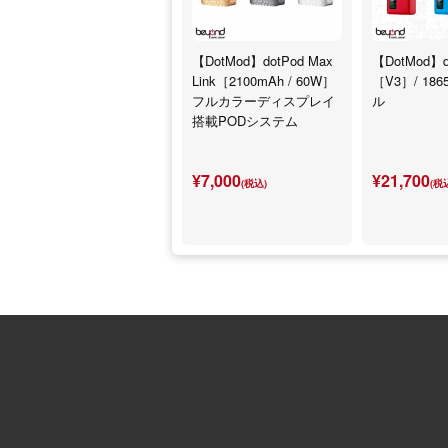
【DotMod】dotPod Max
【DotMod】d
Link［2100mAh / 60W］
［V3］/ 18
フルカラーディスプレイ
ル
搭載PODシステム
¥7,000
¥21,700
(税込)
(税