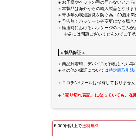
※ お子様やペットの手の届かないところ
※ 本製品は海外からの輸入製品となりま
※ 青少年の喫煙誘発を防ぐ為、20歳未
※ 予告無くパッケージ等変更になる場合
※ 輸送時におけるパッケージのへこみが
中身には問題ございませんのでご了承
※ 製品保証 ※
※ 商品到着時、デバイスが作動しない等
※ その他の保証については
特定商取引法
※ ニコチン/タールは保有しておりません
※「売り切れ表記」になっていても、在
5,000円以上で
送料無料！