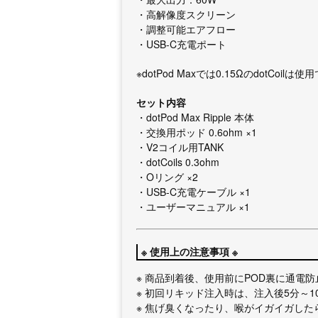
・高解像度スクリーン
・調整可能エアフロー
・USB-C充電ポート
※dotPod Maxでは0.15ΩのdotCoil
セット内容
・dotPod Max Ripple 本体
・交換用ポッド 0.6ohm ×1
・V2コイル用TANK
・dotCoils 0.3ohm
・Oリング ×2
・USB-C充電ケーブル ×1
・ユーザーマニュアル ×1
※ 使用上の注意事項 ※
※ 商品到着後、使用前にPOD裏に通電
※ 初回リキッド注入時は、注入後5分～
※ 焦げ臭くなったり、喉がイガイガした