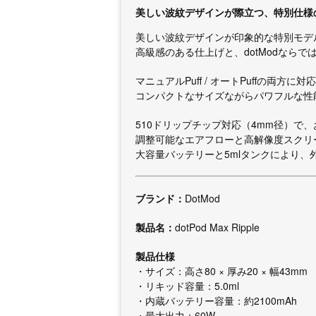
美しい波紋デザインが際立つ、特別仕様のdo
美しい波紋デザインが印象的な特別モデル『dot
高級感のある仕上げと、dotModなら
マニュアルPuff / オートPuffの両
コンパクトなサイズながらパワフルな性
510ドリップチップ対応（4mm径）で
調整可能なエアフローと高解像度スクリ
大容量バッテリーと5mlタンクにより
ブランド：
DotMod
製品名：
dotPod Max Ripple
製品仕様
・サイズ：高さ80 × 厚み20 × 幅43mm
・リキッド容量：5.0ml
・内蔵バッテリー容量：約2100mAh
・最大出力：60W