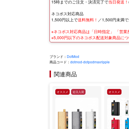
15時までのご注文・決済完了で
当日発送！
ネコポス対応商品
1,500円以上で
送料無料！
／1,500円未満で
※ネコポス対応商品は「日時指定」 「営
※5,000円以下のネコポス配送対象商品
ブランド：
DotMod
商品コード：
dotmod-dotpodmaxripple
関連商品
オススメ
近日入荷
オススメ