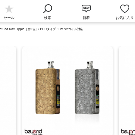
セール
検索
新着
お気に入り
otPod Max Ripple［全2色］/ PODタイプ / Dot V2コイル対応