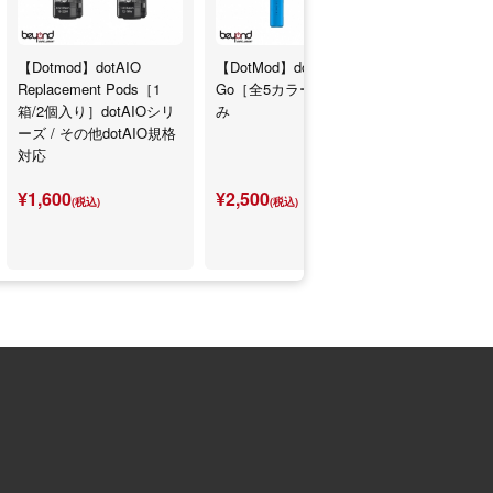
【Dotmod】dotAIO
【DotMod】dotPod
【DotMod】d
Replacement Pods［1
Go［全5カラー］本体の
Kit［全5
箱/2個入り］dotAIOシリ
み
バンク付き
ーズ / その他dotAIO規格
対応
¥1,600
¥2,500
¥6,500
(税込)
(税込)
(税込