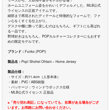
リーズから、大谷翔平選手モデルが登場！
ホームユニフォーム姿をかわいくデフォルメした、MLB公式
ライセンスの正規アイテムです。
細部まで再現されたディテールと特徴的なフォームで、ファ
ン心をくすぐる仕上がり。
デスクや棚に飾って楽しむのはもちろん、ギフトにも喜ばれ
る一品です。
野球好きはもちろん、POPカルチャーコレクターにもおすす
めの限定モデルです。
ブランド：
Funko (POP!)
製品名：
Pop! Shohei Ohtani – Home Jersey
製品仕様：
・サイズ：約11.4cm（人形本体）
・素材：PVC / ABS樹脂
・パッケージ：ウィンドウボックス仕様
・MLB公式ライセンス 正規品
※「売り切れ表記」になっていても、在庫がある場合がござ
います。お気軽にお問い合わせください。