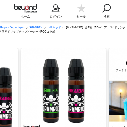
ホーム
ログイン
セール
検索
BeyondVapeJapan
>
GRAMROC
>
E-リキッド
> 【GRAMROC】全2種［50ml］アニス/ ドリンク
/ 国産ドリップチップメーカー×ROCコラボ