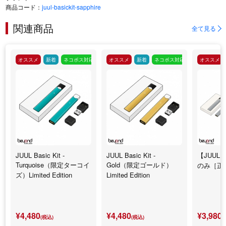
商品コード：
juul-basickit-sapphire
関連商品
全て見る
オススメ
新着
ネコポス対応
オススメ
新着
ネコポス対応
オススメ
JUUL Basic Kit -
JUUL Basic Kit -
【JUUL】B
Turquoise（限定ターコイ
Gold（限定ゴールド）
のみ［正
ズ）Limited Edition
Limited Edition
¥4,480
¥4,480
¥3,980
(税込)
(税込)
(