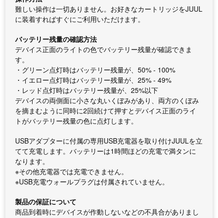
難しい操作は一切ありません。お好きなカートリッジをJUUL
に装着すればすぐにご利用いただけます。
バッテリー残量の確認方法
デバイス正面のライトの色でバッテリー残量が確認できま
す。
・グリーン点灯時はバッテリー残量が、50% - 100%
・イエロー点灯時はバッテリー残量が、25% - 49%
・レッド点灯時はバッテリー残量が、25%以下
デバイスの両側面に小さな丸いくぼみがあり、両方のくぼみ
を摘まむように同時に2回続けて押すとデバイス正面のライ
トがバッテリー残量の色に点灯します。
USBアダプターに付属の専用USB充電器を取り付けJUULを立
てて充電します。バッテリーは1時間ほどの充電で満タンに
なります。
※その他充電器では充電できません。
※USB充電ウォールプラグは付属されていません。
製品の保証について
商品到着時にデバイスが作動しないなどの不具合がありまし