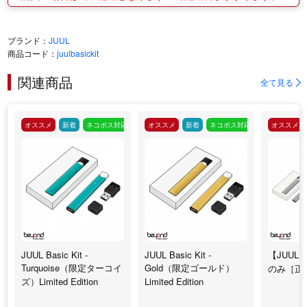
ブランド：
JUUL
商品コード：
juulbasickit
関連商品
全て見る
オススメ
新着
ネコポス対応
オススメ
新着
ネコポス対応
オススメ
JUUL Basic Kit -
JUUL Basic Kit -
【JUUL】B
Turquoise（限定ターコイ
Gold（限定ゴールド）
のみ［正
ズ）Limited Edition
Limited Edition