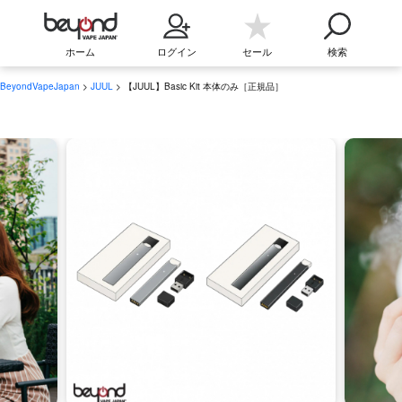
ホーム
ログイン
セール
検索
BeyondVapeJapan
>
JUUL
> 【JUUL】Basic Kit 本体のみ［正規品］