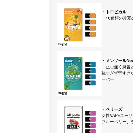
・トロピカル
10種類の常夏
・メンソールNe
止む無く廃番と
強すぎず弱すぎ
ーバー
・ベリーズ
女性VAPEユー
ブルーベリー、