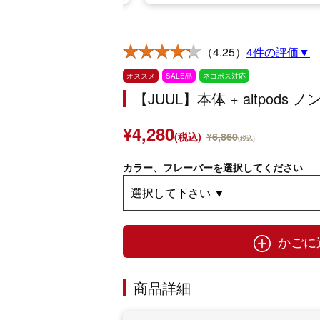
（4.25）
4件の評価▼
オススメ
SALE品
ネコポス対応
【JUUL】本体 + altpo
¥4,280
(税込)
¥6,860
(税込)
カラー、フレーバーを選択してください
かごに
商品詳細