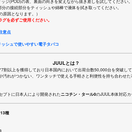
ッジ(POD)の表、裏面の向きを変えながら抜き差しを試してください
D部分の接続部分をティッシュや綿棒で液体を拭き取ってください。
の原因となります。）
プラグを必ずご使用ください。
・注意点
タイリッシュで使いやすい電子タバコ
JUULとは？
7割以上を獲得しており日本国内において出荷台数50,000台を突破し
や汚れがつかない、ワンタッチで使える手軽さと利便性を持ち合わせた
セプトに日本人により開発された
ニコチン・タール0
のJUUL本体対応
13種
コ