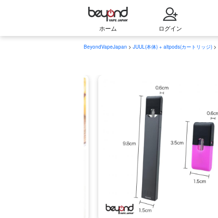
ホーム
ログイン
BeyondVapeJapan
>
JUUL(本体) + altpods(カートリッジ)
>