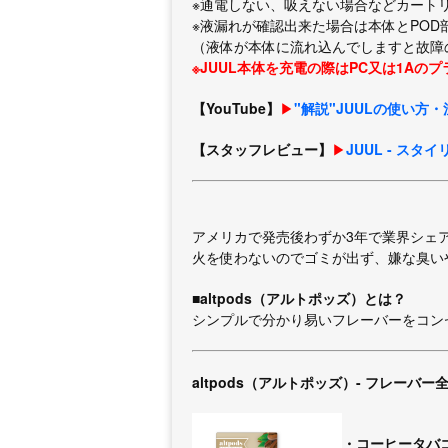
※通電しない、吸えない場合などカートリ
※液漏れが確認出来た場合は本体とPO
（液体が本体に流れ込んでしますと故障
※JUUL本体を充電の際はPC又は1Aの
【YouTube】
▶︎
"解説"JUULの使い方
【スタッフレビュー】
▶︎
JUUL - ス
アメリカで発売後わずか3年で業界シェア
火を使わないのでゴミが出ず、嫌な臭い
■altpods（アルトポッズ）とは？
シンプルで分かり易いフレーバーをコン
altpods（アルトポッズ）- フレーバー全
・コーヒータバ