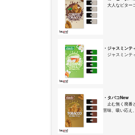
大人なビターコ
・ジャスミンテ
ジャスミンティ
・タバコNew
止む無く廃番と
苦味、吸い応え