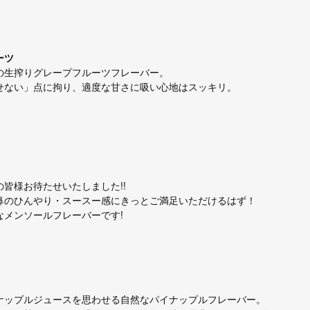
ーツ
の生搾りグレープフルーツフレーバー。
せない」点に拘り、適度な甘さに吸い心地はスッキリ。
皆様お待たせいたしました!!
鼻のひんやり・スースー感にきっとご満足いただけるはず！
なメンソールフレーバーです!
ナップルジュースを思わせる自然なパイナップルフレーバー。