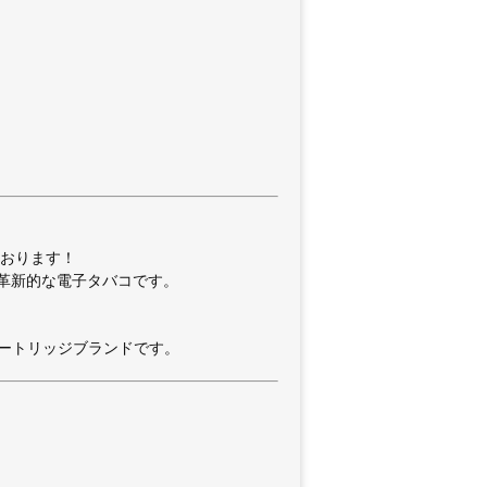
。
ております！
革新的な電子タバコです。
カートリッジブランドです。