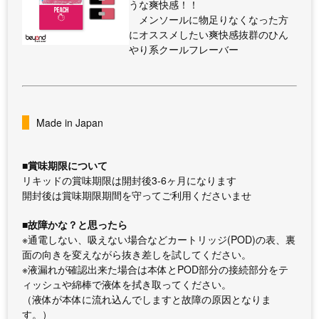
うな爽快感！！
メンソールに物足りなくなった方
にオススメしたい爽快感抜群のひん
やり系クールフレーバー
Made in Japan
■賞味期限について
リキッドの賞味期限は開封後3-6ヶ月になります
開封後は賞味期限期間を守ってご利用くださいませ
■故障かな？と思ったら
※通電しない、吸えない場合などカートリッジ(POD)の表、裏
面の向きを変えながら抜き差しを試してください。
※液漏れが確認出来た場合は本体とPOD部分の接続部分をテ
ィッシュや綿棒で液体を拭き取ってください。
（液体が本体に流れ込んでしますと故障の原因となりま
す。）