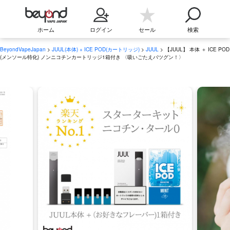
ホーム
ログイン
セール
検索
BeyondVapeJapan
>
JUUL(本体) + ICE POD(カートリッジ)
>
JUUL
> 【JUUL】 本体 ＋ ICE POD
(メンソール特化) ノンニコチンカートリッジ1箱付き 〈吸いごたえバツグン！〉