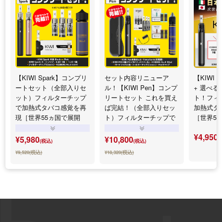
【KIWI Spark】コンプリ
セット内容リニューア
【KIWI 
ートセット（全部入りセ
ル！【KIWI Pen】コンプ
+ 選べ
ット）フィルターチップ
リートセット これを買え
ト！フィ
で加熱式タバコ感覚を再
ば完結！（全部入りセッ
加熱式タ
現［世界55ヵ国で展開
ト）フィルターチップで
［世界5
中］
加熱式タバコ感覚を再現
¥4,950
［世界55ヵ国で展開中］
¥5,980
¥10,800
(
(税込)
(税込)
¥9,520(税込)
¥18,320(税込)