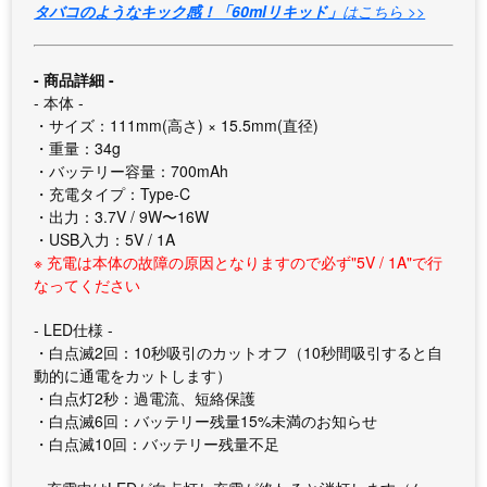
タバコのようなキック感！「60mlリキッド」
はこちら >>
- 商品詳細 -
- 本体 -
・サイズ：111mm(高さ) × 15.5mm(直径)
・重量：34g
・バッテリー容量：700mAh
・充電タイプ：Type-C
・出力：3.7V / 9W〜16W
・USB入力：5V / 1A
※ 充電は本体の故障の原因となりますので必ず"5V / 1A"で行
なってください
- LED仕様 -
・白点滅2回：10秒吸引のカットオフ（10秒間吸引すると自
動的に通電をカットします）
・白点灯2秒：過電流、短絡保護
・白点滅6回：バッテリー残量15%未満のお知らせ
・白点滅10回：バッテリー残量不足