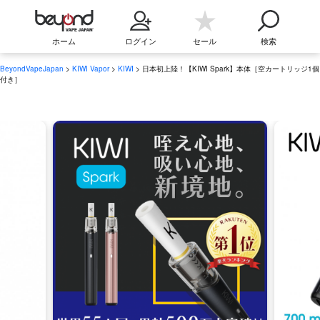
ホーム
ログイン
セール
検索
BeyondVapeJapan
>
KIWI Vapor
>
KIWI
> 日本初上陸！【KIWI Spark】本体［空カートリッジ1個
付き］