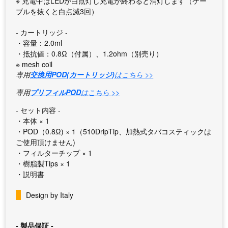
※ 充電中はLEDが白点灯し充電が終わると消灯します（ケー
ブルを抜くと白点滅3回）
- カートリッジ -
・容量：2.0ml
・抵抗値：0.8Ω（付属）、1.2ohm（別売り）
※ mesh coil
専用
交換用POD(カートリッジ)
はこちら >>
専用
プリフィルPOD
はこちら >>
- セット内容 -
・本体 × 1
・POD（0.8Ω) × 1（510DripTip、加熱式タバコスティックは
ご使用頂けません)
・フィルターチップ × 1
・樹脂製Tips × 1
・説明書
Design by Italy
- 製品保証 -