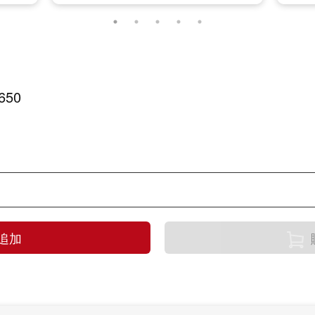
650
追加