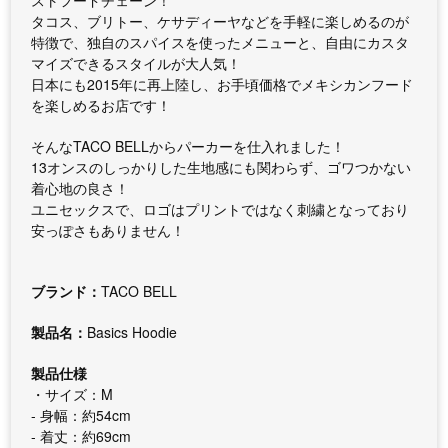
ストフードチェーン！
タコス、ブリトー、ケサディーヤなどを手軽に楽しめるのが
特徴で、独自のスパイスを使ったメニューと、自由にカスタ
マイズできるスタイルが大人気！
日本にも2015年に再上陸し、お手頃価格でメキシカンフード
を楽しめるお店です！
そんなTACO BELLからパーカーを仕入れました！
13オンスのしっかりした生地感にも関わらず、ゴワつかない
着心地の良さ！
ユニセックスで、ロゴはプリントではなく刺繍となっており
安っぽさもありません！
ブランド：
TACO BELL
製品名：
Basics Hoodie
製品仕様
・サイズ：M
- 身幅：約54cm
- 着丈：約69cm