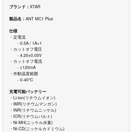
ブランド：
XTAR
製品名：
ANT MC1 Plus
仕様
・定電流
- 0.5A / 1A×1
・カットオフ電圧
- 4.20±0.05V
・カットオフ電流
- ≦120mA
・作動温度範囲
- 0-40℃
充電可能バッテリー
・Li-ion(リチウムイオン)
・IMR(リチウムマンガン)
・INR(リチウムニッケル)
・ICR(リチウムバルト)
・Ni-MH(ニッケル水素)
・Ni-CD(ニッケルカドミウム)