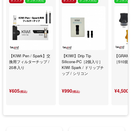
オススメ
ネコポス対応
オススメ
ネコポス対応
ネコポス対
【KIWI Pen / Spark】交
【KIWI】Drip Tip
【GRAM
換用フィルターチップ /
Silicone-PC［2個入り］
［510規
20本入り
KIWI Spark / ドリップチ
ップ / シリコン
¥605
¥990
¥4,500
(税込)
(税込)
(