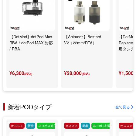
【DotMod】dotPod Max
【Animodz】Bastard
【DotMod
RBA / dotPod MAX 対応
V2［22mm/RTA］
Replace
/ RBA
用タンク
¥6,300
¥28,000
¥1,500
(税込)
(税込)
(
新着PODタイプ
全て見る
オススメ
新着
ネコポス対応
オススメ
新着
ネコポス対応
オススメ