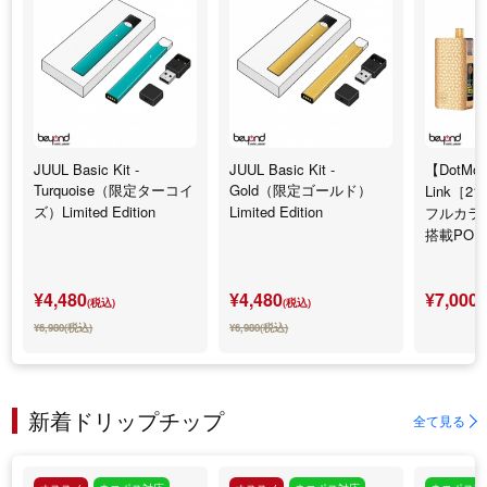
JUUL Basic Kit -
JUUL Basic Kit -
【DotMod
Turquoise（限定ターコイ
Gold（限定ゴールド）
Link［21
ズ）Limited Edition
Limited Edition
フルカラ
搭載PO
¥4,480
¥4,480
¥7,000
(税込)
(税込)
(
¥6,980(税込)
¥6,980(税込)
新着ドリップチップ
全て見る