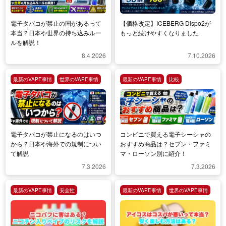
電子タバコが禁止の国があるって
【価格改定】ICEBERG Dispo2が
本当？日本や世界の持ち込みルー
もっと続けやすくなりました
ルを解説！
8.4.2026
7.10.2026
最新のVAPE事情
世界のVAPE事情
最新のVAPE事情
比較
電子タバコが禁止になるのはいつ
コンビニで買える電子シーシャの
から？日本や海外での規制につい
おすすめ商品は？セブン・ファミ
て解説
マ・ローソン別に紹介！
7.3.2026
7.3.2026
最新のVAPE事情
安全性
最新のVAPE事情
世界のVAPE事情