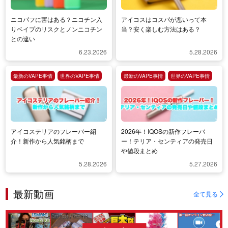
ニコパフに害はある？ニコチン入
アイコスはコスパが悪いって本
りベイプのリスクとノンニコチン
当？安く楽しむ方法はある？
との違い
6.23.2026
5.28.2026
最新のVAPE事情
世界のVAPE事情
最新のVAPE事情
世界のVAPE事情
アイコステリアのフレーバー紹
2026年！IQOSの新作フレーバ
介！新作から人気銘柄まで
ー！テリア・センティアの発売日
や値段まとめ
5.28.2026
5.27.2026
最新動画
全て見る