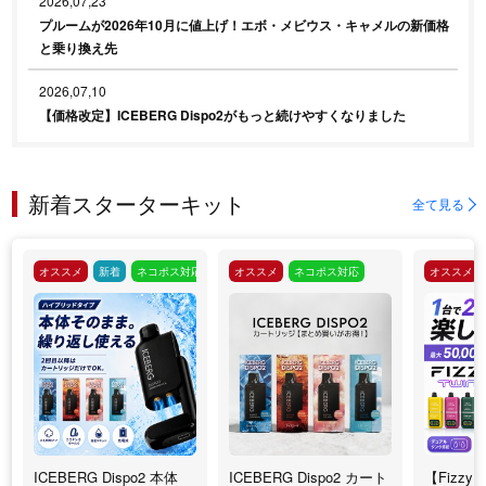
2026,07,23
プルームが2026年10月に値上げ！エボ・メビウス・キャメルの新価格
と乗り換え先
2026,07,10
【価格改定】ICEBERG Dispo2がもっと続けやすくなりました
新着スターターキット
全て見る
オススメ
新着
ネコポス対応
オススメ
ネコポス対応
オススメ
ICEBERG Dispo2 本体
ICEBERG Dispo2 カート
【Fizzy 