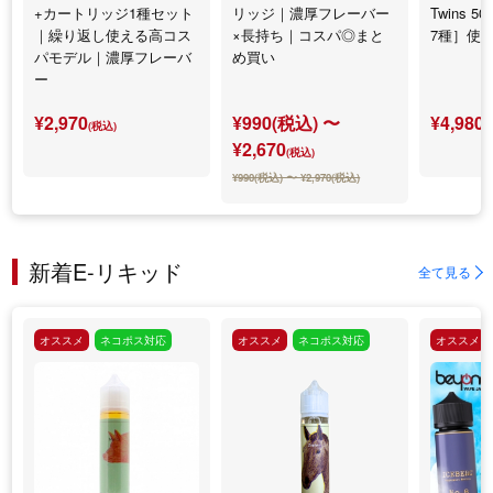
+カートリッジ1種セット
リッジ｜濃厚フレーバー
Twins 5
｜繰り返し使える高コス
×長持ち｜コスパ◎まと
7種］使
パモデル｜濃厚フレーバ
め買い
ー
¥2,970
¥990(税込) 〜
¥4,980
(税込)
(
¥2,670
(税込)
¥990(税込) 〜 ¥2,970(税込)
新着E-リキッド
全て見る
オススメ
ネコポス対応
オススメ
ネコポス対応
オススメ