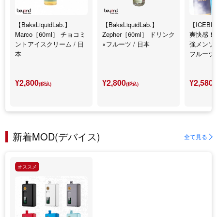
【BaksLiquidLab.】
【BaksLiquidLab.】
【ICEB
Marco［60ml］ チョコミ
Zepher［60ml］ ドリンク
爽快感！6
ントアイスクリーム / 日
×フルーツ / 日本
強メンソー
本
フルーツ
¥2,800
¥2,800
¥2,580
(税込)
(税込)
(
新着MOD(デバイス)
全て見る
オススメ