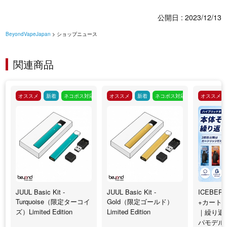
公開日 : 2023/12/13
BeyondVapeJapan
> ショップニュース
関連商品
オススメ
新着
ネコポス対応
オススメ
新着
ネコポス対応
オススメ
JUUL Basic Kit -
JUUL Basic Kit -
ICEBERG
Turquoise（限定ターコイ
Gold（限定ゴールド）
+カート
ズ）Limited Edition
Limited Edition
｜繰り返
パモデル