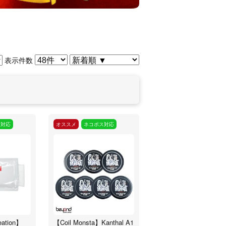
表示件数
ス対応
オススメ
ネコポス対応
eation】
【Coil Monsta】Kanthal A1