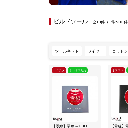
ビルドツール
全10件（1件〜10
ツールキット
ワイヤー
コットン
オススメ
ネコポス対応
オススメ
【零線】零線 -ZERO
【零線】零線