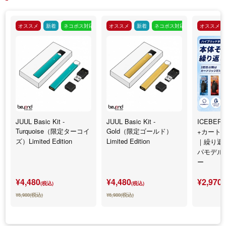
オススメ
新着
ネコポス対応
オススメ
新着
ネコポス対応
オススメ
JUUL Basic Kit -
JUUL Basic Kit -
ICEBERG
Turquoise（限定ターコイ
Gold（限定ゴールド）
+カート
ズ）Limited Edition
Limited Edition
｜繰り返
パモデル
ー
¥4,480
¥4,480
¥2,970
(税込)
(税込)
(
¥6,980(税込)
¥6,980(税込)