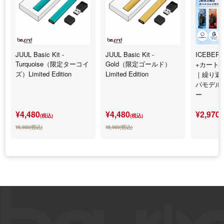
JUUL Basic Kit -
JUUL Basic Kit -
ICEBERG
Turquoise（限定ターコイ
Gold（限定ゴールド）
+カート
ズ）Limited Edition
Limited Edition
｜繰り返
パモデル
ー
¥4,480
¥4,480
¥2,970
(税込)
(税込)
(
¥6,980(税込)
¥6,980(税込)