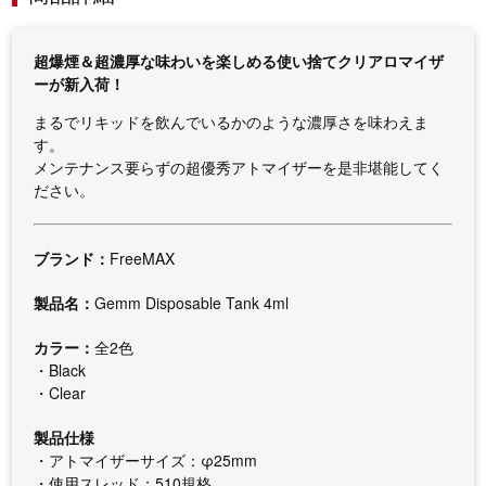
超爆煙＆超濃厚な味わいを楽しめる使い捨てクリアロマイザ
ーが新入荷！
まるでリキッドを飲んでいるかのような濃厚さを味わえま
す。
メンテナンス要らずの超優秀アトマイザーを是非堪能してく
ださい。
ブランド：
FreeMAX
製品名：
Gemm Disposable Tank 4ml
カラー：
全2色
・Black
・Clear
製品仕様
・アトマイザーサイズ：φ25mm
・使用スレッド：510規格