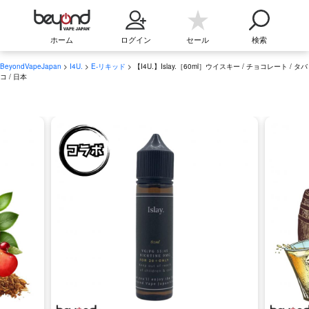
ホーム
ログイン
セール
検索
BeyondVapeJapan
>
I4U.
>
E-リキッド
> 【I4U.】Islay.［60ml］ウイスキー / チョコレート / タバ
コ / 日本