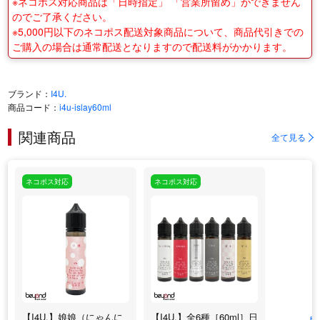
※ネコポス対応商品は「日時指定」 「営業所留め」ができません
のでご了承ください。
※5,000円以下のネコポス配送対象商品について、商品代引きでの
ご購入の場合は通常配送となりますので配送料がかかります。
ブランド：
I4U.
商品コード：
i4u-islay60ml
関連商品
全て見る
ネコポス対応
ネコポス対応
【I4U.】娘娘（にゃんに
【I4U.】全6種［60ml］日