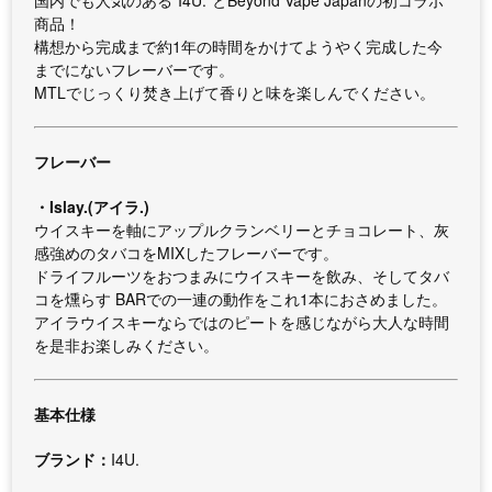
国内でも人気のある"I4U."とBeyond Vape Japanの初コラボ
商品！
構想から完成まで約1年の時間をかけてようやく完成した今
までにないフレーバーです。
MTLでじっくり焚き上げて香りと味を楽しんでください。
フレーバー
・Islay.(アイラ.)
ウイスキーを軸にアップルクランベリーとチョコレート、灰
感強めのタバコをMIXしたフレーバーです。
ドライフルーツをおつまみにウイスキーを飲み、そしてタバ
コを燻らす BARでの一連の動作をこれ1本におさめました。
アイラウイスキーならではのピートを感じながら大人な時間
を是非お楽しみください。
基本仕様
ブランド：
I4U.