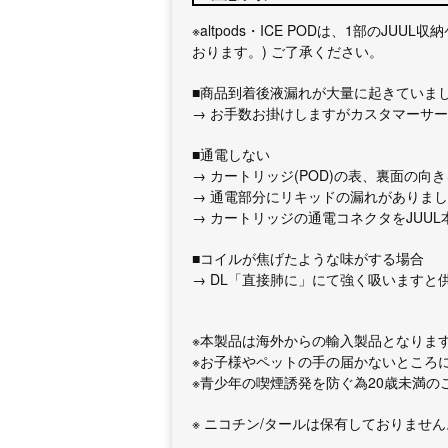
※altpods・ICE PODは、1部
おります。) ご了承ください。
■商品到着後液漏れが大量に起きていま
→ お手数お掛けしますがカスタマーサ
■通電しない
→ カートリッジ(POD)の表、裏面の
→ 通電部分にリキッドの漏れがありま
→ カートリッジの通電コネクタをJUU
■コイルが焦げたような味がする場合
→ DL「直接肺に」にて強く吸います
※本製品は海外からの輸入製品となりま
※お子様やペットの手の届かないところ
※青少年の喫煙誘発を防ぐ為20歳未満
※ ニコチン/タールは保有しておりません