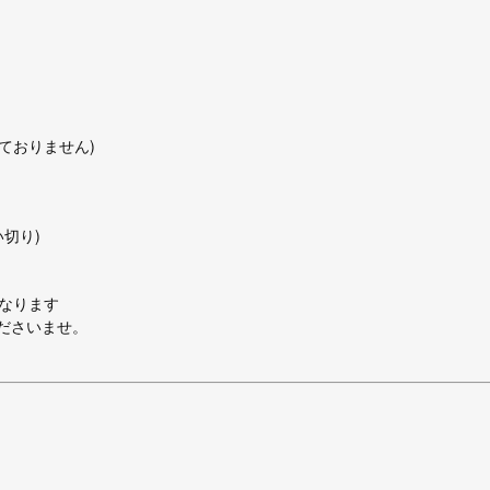
れておりません)
い切り)
になります
ださいませ。