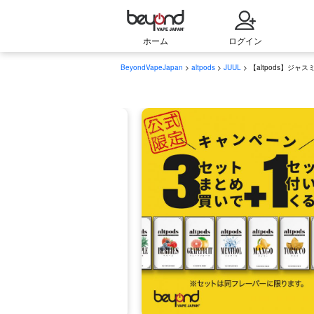
ホーム
ログイン
BeyondVapeJapan
>
altpods
>
JUUL
> 【altpods】ジャス