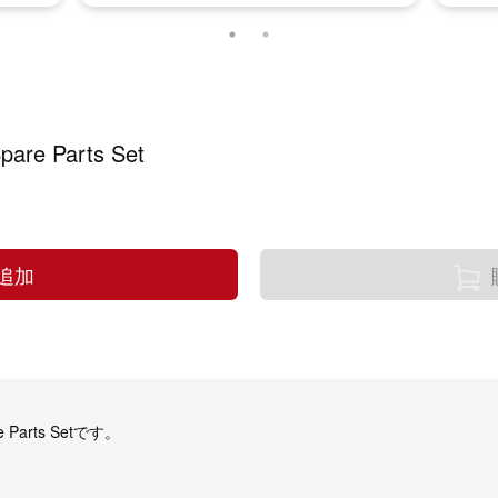
are Parts Set
追加
e Parts Setです。