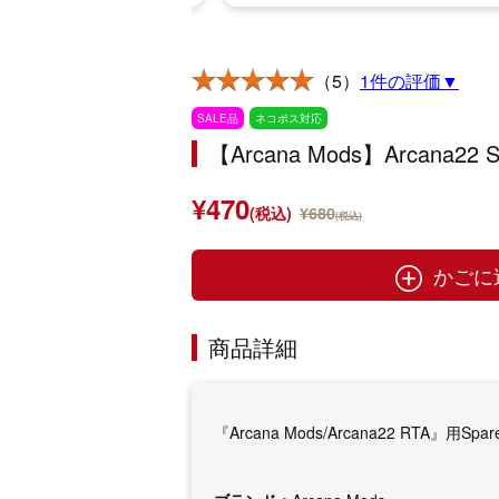
（5）
1件の評価▼
SALE品
ネコポス対応
【Arcana Mods】Arcana22 Sp
¥470
(税込)
¥680
(税込)
かごに
商品詳細
『Arcana Mods/Arcana22 RTA』用Spar