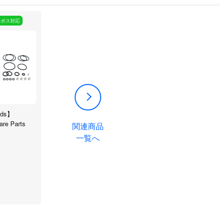
コポス対応
ods】
are Parts
関連商品
一覧へ