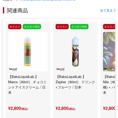
関連商品
全て見る
オススメ
ネコポス対応
オススメ
ネコポス対応
オススメ
【BaksLiquidLab.】
【BaksLiquidLab.】
【BaksLi
Marco［60ml］ チョコミ
Zepher［60ml］ ドリンク
Nile［6
ントアイスクリーム / 日
×フルーツ / 日本
種) × バ
本
本
¥2,800
¥2,800
¥2,800
(税込)
(税込)
(