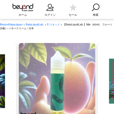
ホーム
ログイン
セール
検索
BeyondVapeJapan
>
BaksLiquidLab.
>
E-リキッド
> 【BaksLiquidLab.】Nile［60ml］ フルーツ
(5種) × バタークリーム / 日本