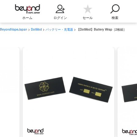
ホーム
ログイン
セール
検索
BeyondVapeJapan
>
DotMod
>
バッテリー・充電器
> 【DotMod】Battery Wrap［2枚組］