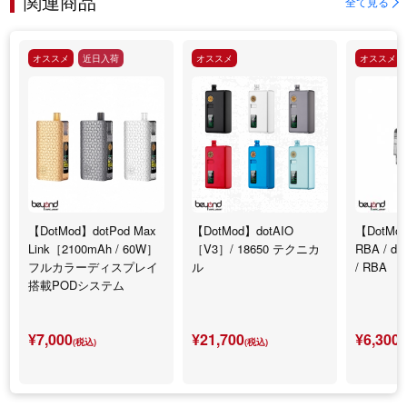
関連商品
全て見る
オススメ
近日入荷
オススメ
オススメ
【DotMod】dotPod Max
【DotMod】dotAIO
【DotMod
Link［2100mAh / 60W］
［V3］/ 18650 テクニカ
RBA / d
フルカラーディスプレイ
ル
/ RBA
搭載PODシステム
¥7,000
¥21,700
¥6,300
(税込)
(税込)
(