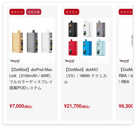
オススメ
近日入荷
オススメ
オススメ
【DotMod】dotPod Max
【DotMod】dotAIO
【DotMod
Link［2100mAh / 60W］
［V3］/ 18650 テクニカ
RBA / d
フルカラーディスプレイ
ル
/ RBA
搭載PODシステム
¥7,000
¥21,700
¥6,300
(税込)
(税込)
(