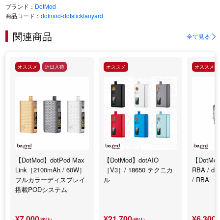
ブランド：
DotMod
商品コード：
dotmod-dotsticklanyard
関連商品
全て見る
オススメ
近日入荷
オススメ
オススメ
【DotMod】dotPod Max
【DotMod】dotAIO
【DotMod
Link［2100mAh / 60W］
［V3］/ 18650 テクニカ
RBA / d
フルカラーディスプレイ
ル
/ RBA
搭載PODシステム
¥7,000
¥21,700
¥6,300