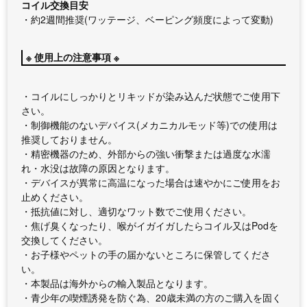
コイル交換目安
・約2週間推奨(ワッテージ、ベーピング頻度によって変動)
※ 使用上の注意事項 ※
・コイルにしっかりとリキッドが染み込んだ状態でご使用下
さい。
・制御機能のないデバイス(メカニカルモッド等)での使用は
推奨しておりません。
・精密機器のため、外部からの強い衝撃または過度な水濡
れ・水没は故障の原因となります。
・デバイスが異常に高温になった場合は速やかにご使用をお
止めください。
・抵抗値に対し、適切なワット数でご使用ください。
・焦げ臭くなったり、喉がイガイガしたらコイル又はPodを
交換してください。
・お子様やペットの手の届かないところに保管してくださ
い。
・本製品は海外からの輸入製品となります。
・青少年の喫煙誘発を防ぐ為、20歳未満の方のご購入を固く