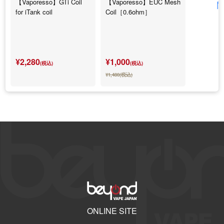
【Vaporesso】GTi Coil
【Vaporesso】EUC Mesh
for iTank coil
Coil［0.6ohm］
¥2,280
¥1,000
(税込)
(税込)
¥1,480(税込)
ONLINE SITE