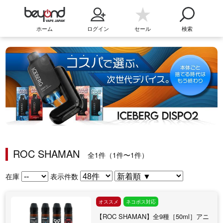
ホーム
ログイン
セール
検索
ROC SHAMAN
全1件（1件〜1件）
在庫
表示件数
オススメ
ネコポス対応
【ROC SHAMAN】全9種［50ml］アニ