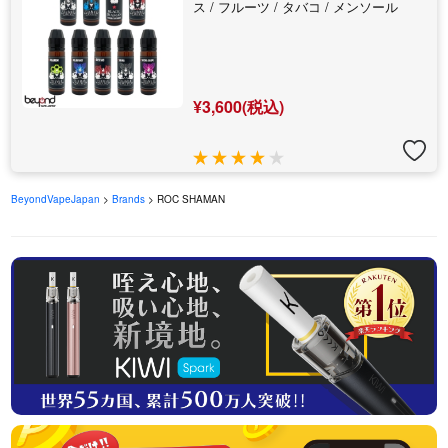
ス / フルーツ / タバコ / メンソール
¥3,600(税込)
BeyondVapeJapan
>
Brands
> ROC SHAMAN