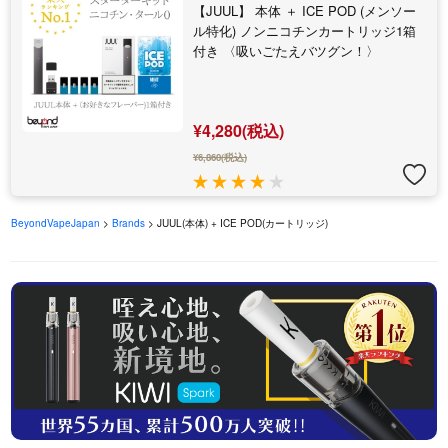
【JUUL】 本体 ＋ ICE POD (メンソー
ル特化) ノンニコチンカートリッジ1箱
付き 〈吸いごたえバツグン！〉
¥4,280(税込)
¥6,860(税込)
BeyondVapeJapan
>
Brands
> JUUL(本体) + ICE POD(カートリッジ)