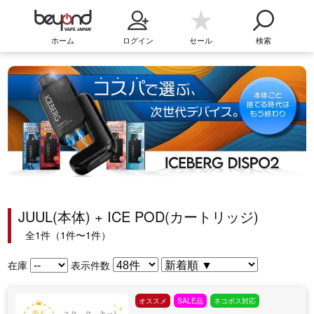
ホーム
ログイン
セール
検索
JUUL(本体) + ICE POD(カートリッジ)
全1件（1件〜1件）
在庫
表示件数
オススメ
SALE品
ネコポス対応