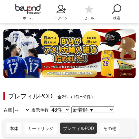
ホーム
ログイン
セール
検索
プレフィルPOD
全2件（1件〜2件）
在庫
表示件数
本体
カートリッジ
プレフィルPOD
その他