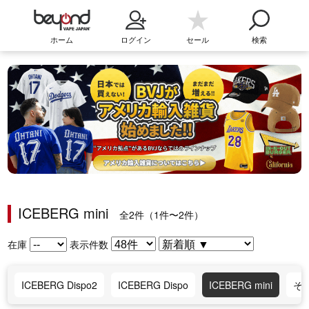
ホーム
ログイン
セール
検索
ICEBERG mini
全2件（1件〜2件）
在庫
表示件数
ICEBERG Dispo2
ICEBERG Dispo
ICEBERG mini
そ