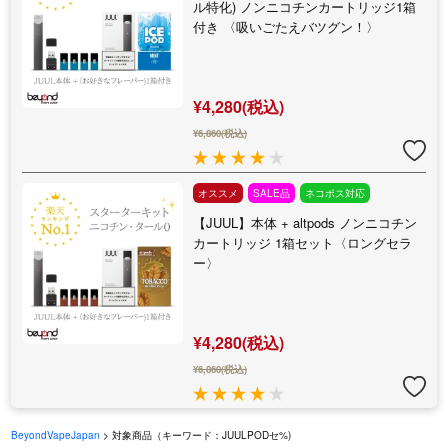
ル特化) ノンニコチンカートリッジ1箱
付き 〈吸いごたえバツグン！〉
¥4,280(税込)
¥6,860(税込)
オススメ
SALE品
ネコポス対応
【JUUL】本体 + altpods ノンニコチン
カートリッジ 1箱セット〈ロングセラ
ー〉
¥4,280(税込)
¥6,860(税込)
BeyondVapeJapan
> 対象商品（キーワード：JUULPODセ%)