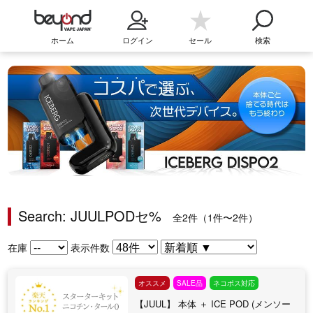
ホーム
ログイン
セール
検索
Search: JUULPODセ%
全2件（1件〜2件）
在庫
表示件数
オススメ
SALE品
ネコポス対応
【JUUL】 本体 ＋ ICE POD (メンソー