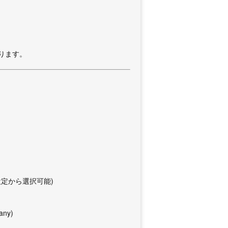
ります。
(設定から選択可能)
any)