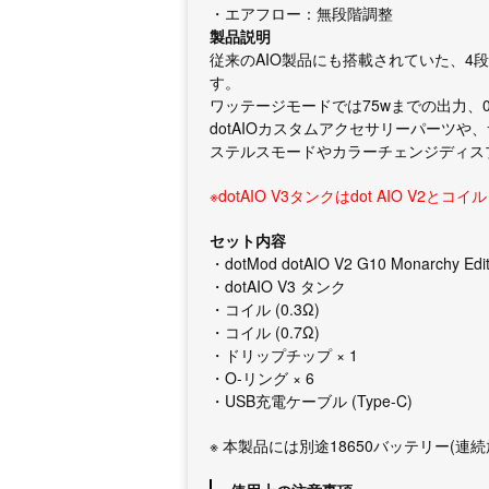
・エアフロー：無段階調整
製品説明
従来のAIO製品にも搭載されていた、
す。
ワッテージモードでは75wまでの出力、0
dotAIOカスタムアクセサリーパーツや、
ステルスモードやカラーチェンジディス
※dotAIO V3タンクはdot AIO V
セット内容
・dotMod dotAIO V2 G10 Monarchy Edit
・dotAIO V3 タンク
・コイル (0.3Ω)
・コイル (0.7Ω)
・ドリップチップ × 1
・O-リング × 6
・USB充電ケーブル (Type-C)
※ 本製品には別途18650バッテリー(連