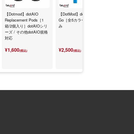
【Dotmod】dotAIO
【DotMod】dotPod
【DotMod】d
Replacement Pods［1
Go［全5カラー］本体の
Kit［全5
箱/2個入り］dotAIOシリ
み
バンク付き
ーズ / その他dotAIO規格
対応
¥1,600
¥2,500
¥6,500
(税込)
(税込)
(税込