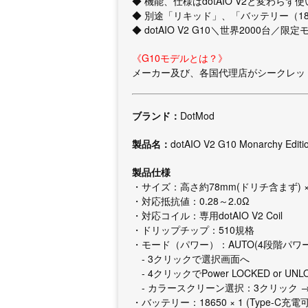
◆ 機能、仕様はdotAIO V2と変わらず
◆ 別途「リキッド」、「バッテリー（1
◆ dotAIO V2 G10＼世界2000台／限
《G10モデルとは？》
メーカー及び、各国代理店がシークレッ
ブランド：
DotMod
製品名：
dotAIO V2 G10 Monarchy Editi
製品仕様
・サイズ：高さ約78mm(ドリチ含まず) × 
・対応抵抗値：0.28～2.0Ω
・対応コイル：専用dotAIO V2 Coil
・ドリップチップ：510規格
・モード（パワー）：AUTO(4段階パワー調整)
- 3クリックで選択画面へ
- 4クリックでPower LOCKED or UNL
- カラースクリーン選択：3クリック → setting → co
・バッテリー：18650 × 1 (Type-C充電