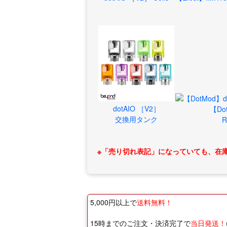
dotAIO ［V2］
【Do
交換用タンク
R
※「売り切れ表記」になっていても、在
5,000円以上で
送料無料！
15時までのご注文・決済完了で
当日発送！