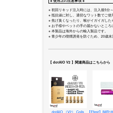
※ 使用上の注意事項 ※
※ 初回リキッド注入時には、注入後5分
※ 抵抗値に対し、適切なワット数でご使
※ 焦げ臭くなったり、喉がイガイガした
※ お子様やペットの手の届かないところ
※ 本製品は海外からの輸入製品です。
※ 青少年の喫煙誘発を防ぐため、20歳
【 dotAIO V2 】関連商品はこちらから
dotAIO ［V2］ Coils
【Efest】IMR18