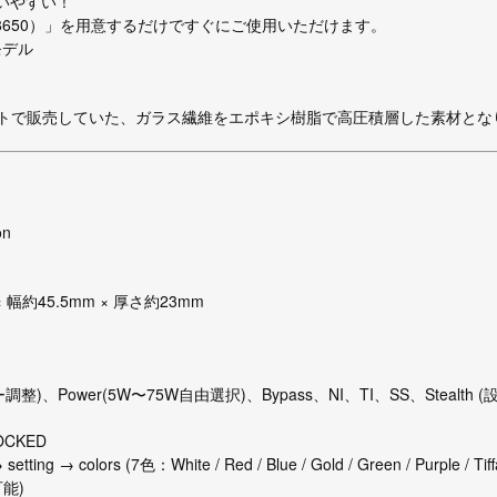
使いやすい！
8650）」を用意するだけですぐにご使用いただけます。
定モデル
トで販売していた、ガラス繊維をエポキシ樹脂で高圧積層した素材とな
on
幅約45.5mm × 厚さ約23mm
、Power(5W〜75W自由選択)、Bypass、NI、TI、SS、Stealth 
OCKED
lors (7色：White / Red / Blue / Gold / Green / Purple / Tiff
可能)