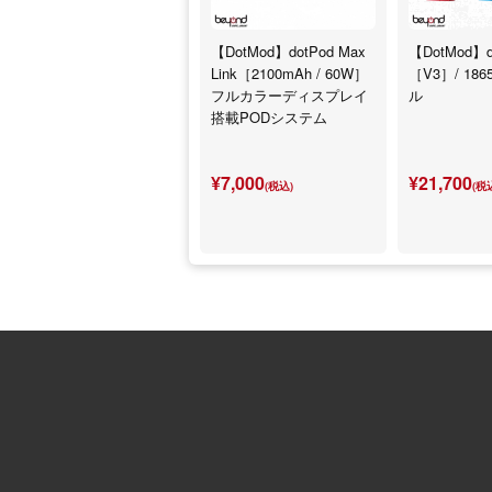
【DotMod】dotPod Max
【DotMod】d
Link［2100mAh / 60W］
［V3］/ 18
フルカラーディスプレイ
ル
搭載PODシステム
¥7,000
¥21,700
(税込)
(税