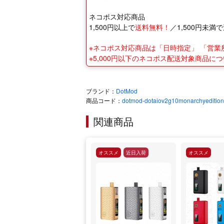
ネコポス対応商品
1,500円以上で
送料無料！
／1,500円未満で
※ネコポス対応商品は「日時指定」 「営
※5,000円以下のネコポス配送対象商品
ブランド：
DotMod
商品コード：
dotmod-dotaiov2g10monarchyedition
関連商品
オススメ
近日入荷
オススメ