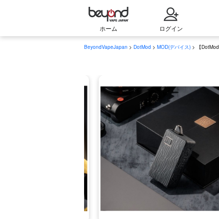
ホーム
ログイン
BeyondVapeJapan
>
DotMod
>
MOD(デバイス)
> 【DotMod