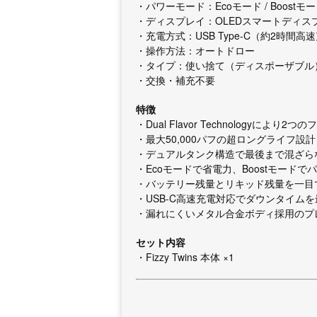
・パワーモード：Ecoモード / Boostモ
・ディスプレイ：OLEDスマートディス
・充電方式：USB Type-C（約2時間高
・操作方法：オートドロー
・タイプ：使い捨て（ディスポーザブル
・交換・補充不要
特徴
・Dual Flavor Technologyによ
・最大50,000パフの超ロングライフ設
・デュアルタンク構造で最後まで混ざら
・Ecoモードで省電力、Boostモード
・バッテリー残量とリキッド残量を一目で
・USB-C高速充電対応でダウンタイム
・漏れにくいメタル合金ボディ採用のプ
セット内容
・Fizzy Twins 本体 ×1