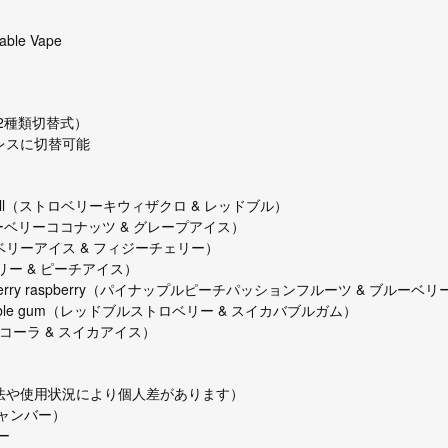
sable Vape
2種類切替式）
レスに切替可能
 & red bull（ストロベリーキウィザクロ & レッドブル）
ice（ブルーベリーココナッツ & グレープアイス）
ry（ストロベリーアイス & フィジーチェリー）
クスベリー & ピーチアイス）
uit & blueberry raspberry（パイナップルピーチパッションフルーツ & ブル
lemon bubble gum（レッドブルストロベリー & スイカバブルガム）
（フィジーコーラ & スイカアイス）
引方法や使用状況により個人差があります）
ャンバー）
ー