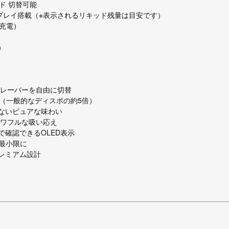
ード 切替可能
プレイ搭載（※表示されるリキッド残量は目安です）
速充電）
）
り2つのフレーバーを自由に切替
計（一般的なディスポの約5倍）
ないピュアな味わい
でパワフルな吸い応え
確認できるOLED表示
を最小限に
レミアム設計