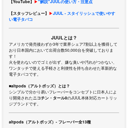
【YouTube】
▶︎
"解説"JUULの使い方・注意点
【スタッフレビュー】
▶︎
JUUL - スタイリッシュで使いやす
い電子タバコ
JUULとは？
アメリカで発売後わずか3年で業界シェア7割以上を獲得して
おり日本国内において出荷台数50,000台を突破しておりま
す！
火を使わないのでゴミが出ず、嫌な臭いや汚れがつかない、
ワンタッチで使える手軽さと利便性を持ち合わせた革新的な
電子タバコです。
■altpods（アルトポッズ）とは？
シンプルで分かり易いフレーバーをコンセプトに日本人によ
り開発された
ニコチン・タール0
のJUUL本体対応カートリッ
ジブランドです。
altpods（アルトポッズ）- フレーバー全13種