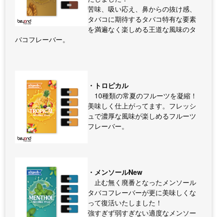
苦味、吸い応え、鼻からの抜け感、
タバコに期待するタバコ特有な要素
を満遍なく楽しめる王道な風味のタ
バコフレーバー。
・トロピカル
10種類の常夏のフルーツを凝縮！
美味しく仕上がってます。フレッシ
ュで濃厚な風味が楽しめるフルーツ
フレーバー。
・メンソールNew
止む無く廃番となったメンソール
タバコフレーバーが更に美味しくな
って復活いたしました！
強すぎず弱すぎない適度なメンソー