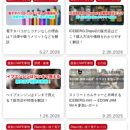
電子タバコがニコチンなしの理由
ICEBERG Dispo2の販売店はど
は？法律や吸うメリットなどを解
こ？購入方法や価格をわかりやす
説
く解説！
5.27.2026
2.26.2026
最新のVAPE事情
禁煙・健康
最新のVAPE事情
その他
べイプエンジンはドンキで買え
ストリートカルチャーと共鳴する
る？販売店や特徴を解説！
ICEBERG mini ― EDGW JAM
Vol.4 参加レポート
1.26.2026
9.25.2025
最新のVAPE事情
Dispo(使い捨て電子タバコ)
Dispo(使い捨て電子タバコ)