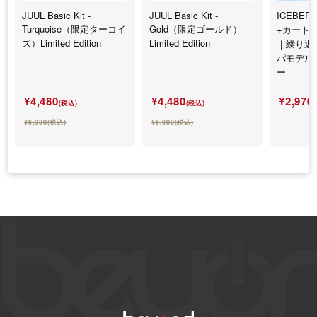
JUUL Basic Kit -
JUUL Basic Kit -
ICEBERG
Turquoise（限定ターコイ
Gold（限定ゴールド）
+カート
ズ）Limited Edition
Limited Edition
｜繰り返
パモデル
ー
¥4,480
¥4,480
¥2,970
(税込)
(税込)
¥6,980(税込)
¥6,980(税込)