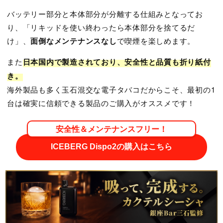
バッテリー部分と本体部分が分離する仕組みとなってお
り、「リキッドを使い終わったら本体部分を捨てるだ
け」、
面倒なメンテナンスなし
で喫煙を楽しめます。
また
日本国内で製造されており、安全性と品質も折り紙付
き。
海外製品も多く玉石混交な電子タバコだからこそ、最初の1
台は確実に信頼できる製品のご購入がオススメです！
安全性＆メンテナンスフリー！
ICEBERG Dispo2の購入はこちら