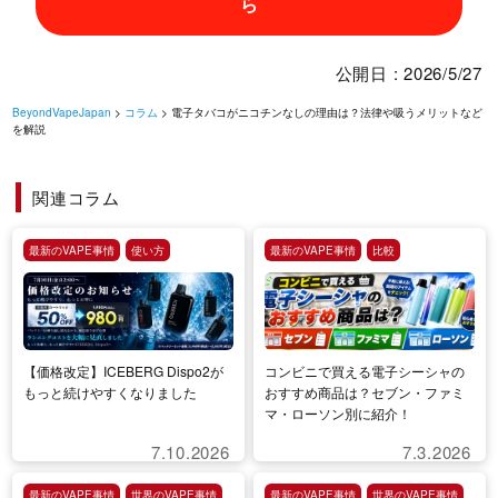
ら
公開日 : 2026/5/27
BeyondVapeJapan
>
コラム
> 電子タバコがニコチンなしの理由は？法律や吸うメリットなど
を解説
関連コラム
最新のVAPE事情
使い方
最新のVAPE事情
比較
【価格改定】ICEBERG Dispo2が
コンビニで買える電子シーシャの
もっと続けやすくなりました
おすすめ商品は？セブン・ファミ
マ・ローソン別に紹介！
7.10.2026
7.3.2026
最新のVAPE事情
世界のVAPE事情
最新のVAPE事情
世界のVAPE事情