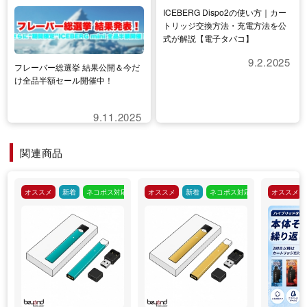
ICEBERG Dispo2の使い方｜カー
トリッジ交換方法・充電方法を公
式が解説【電子タバコ】
9.2.2025
フレーバー総選挙 結果公開＆今だ
け全品半額セール開催中！
9.11.2025
関連商品
オススメ
新着
ネコポス対応
オススメ
新着
ネコポス対応
オススメ