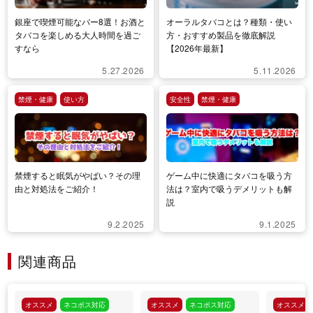
銀座で喫煙可能なバー8選！お酒と
オーラルタバコとは？種類・使い
タバコを楽しめる大人時間を過ご
方・おすすめ製品を徹底解説
すなら
【2026年最新】
5.27.2026
5.11.2026
禁煙・健康
使い方
安全性
禁煙・健康
禁煙すると眠気がやばい？その理
ゲーム中に快適にタバコを吸う方
由と対処法をご紹介！
法は？室内で吸うデメリットも解
説
9.2.2025
9.1.2025
関連商品
オススメ
ネコポス対応
オススメ
ネコポス対応
オススメ