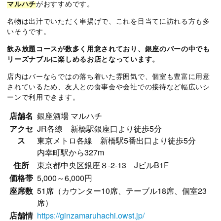
マルハチ
がおすすめです。
名物は出汁でいただく串揚げで、これを目当てに訪れる方も多
いそうです。
飲み放題コースが数多く用意されており、銀座のバーの中でも
リーズナブルに楽しめるお店となっています。
店内はバーならではの落ち着いた雰囲気で、個室も豊富に用意
されているため、友人との食事会や会社での接待など幅広いシ
ーンで利用できます。
店舗名
銀座酒場 マルハチ
アクセ
JR各線 新橋駅銀座口より徒歩5分
ス
東京メトロ各線 新橋駅5番出口より徒歩5分
内幸町駅から327m
住所
東京都中央区銀座８-2-13 JビルB1F
価格帯
5,000～6,000円
座席数
51席（カウンター10席、テーブル18席、個室23
席）
店舗情
https://ginzamaruhachi.owst.jp/