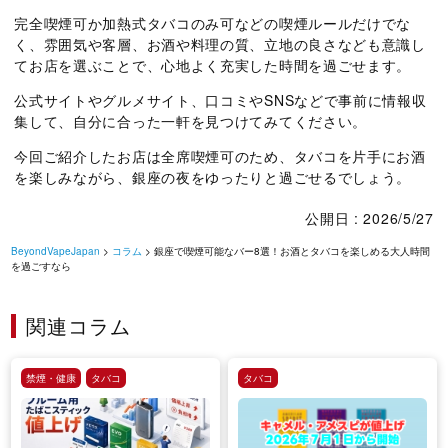
完全喫煙可か加熱式タバコのみ可などの喫煙ルールだけでな
く、雰囲気や客層、お酒や料理の質、立地の良さなども意識し
てお店を選ぶことで、心地よく充実した時間を過ごせます。
公式サイトやグルメサイト、口コミやSNSなどで事前に情報収
集して、自分に合った一軒を見つけてみてください。
今回ご紹介したお店は全席喫煙可のため、タバコを片手にお酒
を楽しみながら、銀座の夜をゆったりと過ごせるでしょう。
公開日 : 2026/5/27
BeyondVapeJapan
>
コラム
> 銀座で喫煙可能なバー8選！お酒とタバコを楽しめる大人時間
を過ごすなら
関連コラム
禁煙・健康
タバコ
タバコ