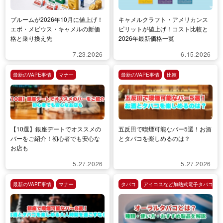
プルームが2026年10月に値上げ！
キャメルクラフト・アメリカンス
エボ・メビウス・キャメルの新価
ピリットが値上げ！コスト比較と
格と乗り換え先
2026年最新価格一覧
7.23.2026
6.15.2026
最新のVAPE事情
マナー
最新のVAPE事情
比較
【10選】銀座デートでオススメの
五反田で喫煙可能なバー5選！お酒
バーをご紹介！初心者でも安心な
とタバコを楽しめるのは？
お店も
5.27.2026
5.27.2026
最新のVAPE事情
マナー
タバコ
アイコスなど加熱式電子タバコ