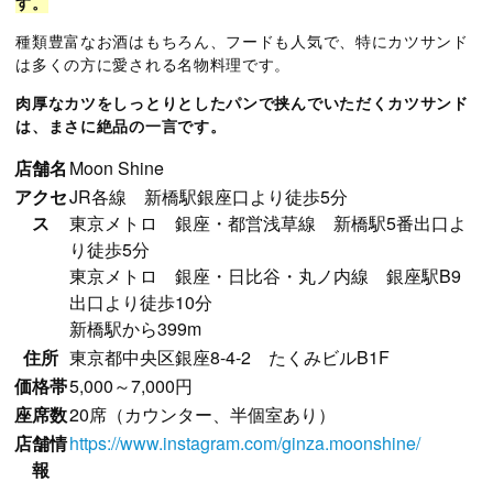
す。
種類豊富なお酒はもちろん、フードも人気で、特にカツサンド
は多くの方に愛される名物料理です。
肉厚なカツをしっとりとしたパンで挟んでいただくカツサンド
は、まさに絶品の一言です。
店舗名
Moon Shine
アクセ
JR各線 新橋駅銀座口より徒歩5分
ス
東京メトロ 銀座・都営浅草線 新橋駅5番出口よ
り徒歩5分
東京メトロ 銀座・日比谷・丸ノ内線 銀座駅B9
出口より徒歩10分
新橋駅から399m
住所
東京都中央区銀座8-4-2 たくみビルB1F
価格帯
5,000～7,000円
座席数
20席（カウンター、半個室あり）
店舗情
https://www.instagram.com/ginza.moonshine/
報