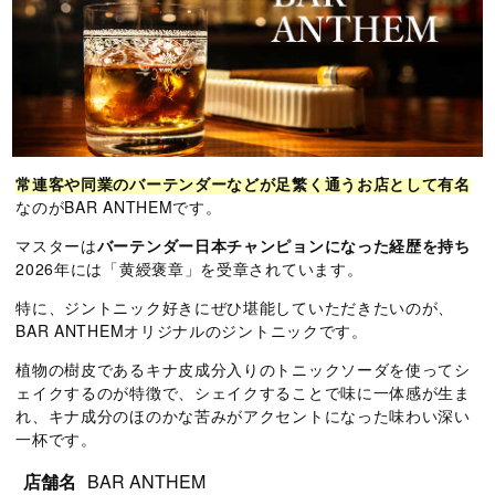
常連客や同業のバーテンダーなどが足繁く通うお店として有名
なのがBAR ANTHEMです。
マスターは
バーテンダー日本チャンピョンになった経歴を持ち
2026年には「黄綬褒章」を受章されています。
特に、ジントニック好きにぜひ堪能していただきたいのが、
BAR ANTHEMオリジナルのジントニックです。
植物の樹皮であるキナ皮成分入りのトニックソーダを使ってシ
ェイクするのが特徴で、シェイクすることで味に一体感が生ま
れ、キナ成分のほのかな苦みがアクセントになった味わい深い
一杯です。
店舗名
BAR ANTHEM