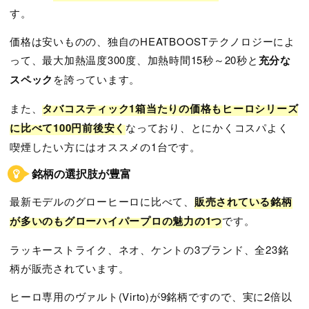
す。
価格は安いものの、独自のHEATBOOSTテクノロジーによ
って、最大加熱温度300度、加熱時間15秒～20秒と
充分な
スペック
を誇っています。
また、
タバコスティック1箱当たりの価格もヒーロシリーズ
に比べて100円前後安く
なっており、とにかくコスパよく
喫煙したい方にはオススメの1台です。
銘柄の選択肢が豊富
最新モデルのグローヒーロに比べて、
販売されている銘柄
が多いのもグローハイパープロの魅力の1つ
です。
ラッキーストライク、ネオ、ケントの3ブランド、全23銘
柄が販売されています。
ヒーロ専用のヴァルト(Virto)が9銘柄ですので、実に2倍以