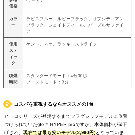
価格
カラ
ラピスブルー、ルビーブラック、オプシディアン
ー
ブラック、ジェイドティール、パープルサファイ
ア
使用
ケント、ネオ、ラッキーストライク
ステ
ィッ
ク
喫煙
スタンダードモード：4分30秒
時間
ブーストモード：3分
コスパを重視するならオススメの1台
ヒーロシリーズが登場するまでフラグシップモデルに位置
づけられていたglo™ HYPER proですが、本体価格が値下
げされ、
現在では最も安いモデル(2,980円)
となっていま