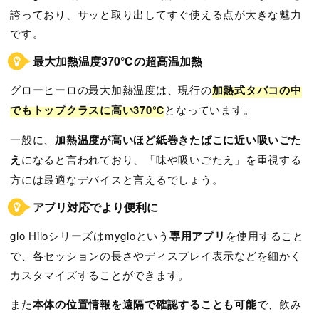
誇っており、サッと取り出してすぐ使える点が大きな魅力
です。
最大加熱温度370℃の超高温加熱
グローヒーロの最大加熱温度は、現行の
加熱式タバコの中
でもトップクラスに高い370℃
となっています。
一般に、
加熱温度が高いほど紙巻きたばこに近い吸いごた
え
になると言われており、「味や吸いごたえ」を重視する
方には最適なデバイスと言えるでしょう。
アプリ対応でより便利に
glo Hiloシリーズはmygloという
専用アプリ
を使用すること
で、各セッションの長さやディスプレイ表示などを細かく
カスタマイズすることができます。
また
本体の位置情報を遠隔で確認することも可能
で、飲み