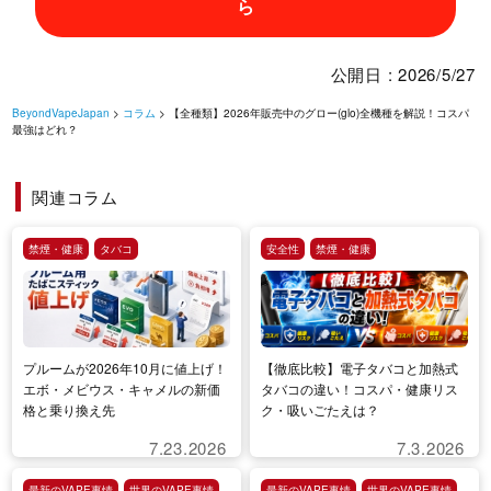
ら
公開日 : 2026/5/27
BeyondVapeJapan
>
コラム
> 【全種類】2026年販売中のグロー(glo)全機種を解説！コスパ
最強はどれ？
関連コラム
禁煙・健康
タバコ
安全性
禁煙・健康
プルームが2026年10月に値上げ！
【徹底比較】電子タバコと加熱式
エボ・メビウス・キャメルの新価
タバコの違い！コスパ・健康リス
格と乗り換え先
ク・吸いごたえは？
7.23.2026
7.3.2026
最新のVAPE事情
世界のVAPE事情
最新のVAPE事情
世界のVAPE事情