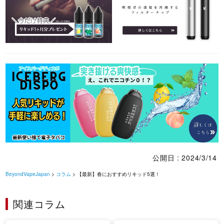
公開日 : 2024/3/14
BeyondVapeJapan
>
コラム
> 【最新】春におすすめリキッド5選！
関連コラム