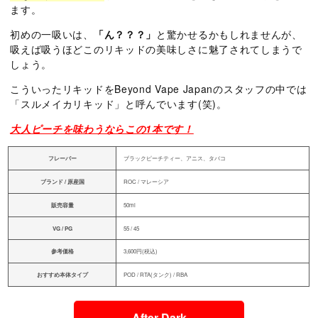
ます。
初めの一吸いは、
「ん？？？」
と驚かせるかもしれませんが、
吸えば吸うほどこのリキッドの美味しさに魅了されてしまうで
しょう。
こういったリキッドをBeyond Vape Japanのスタッフの中では
「スルメイカリキッド」と呼んでいます(笑)。
大人ピーチを味わうならこの1本です！
フレーバー
ブラックピーチティー、アニス、タバコ
ブランド / 原産国
ROC / マレーシア
販売容量
50ml
VG / PG
55 / 45
参考価格
3,600円(税込)
おすすめ本体タイプ
POD / RTA(タンク) / RBA
After Dark