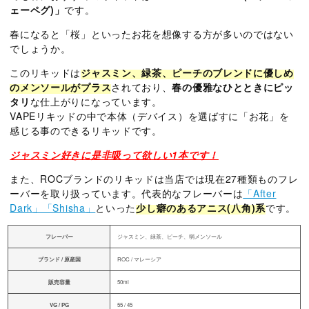
ェーペグ)」
です。
春になると「桜」といったお花を想像する方が多いのではない
でしょうか。
このリキッドは
ジャスミン、緑茶、ピーチのブレンドに優しめ
のメンソールがプラス
されており、
春の優雅なひとときにピッ
タリ
な仕上がりになっています。
VAPEリキッドの中で本体（デバイス）を選ばすに「お花」を
感じる事のできるリキッドです。
ジャスミン好きに是非吸って欲しい1本です！
また、ROCブランドのリキッドは当店では現在27種類ものフレ
ーバーを取り扱っています。代表的なフレーバーは
「After
Dark」「Shisha」
といった
少し癖のあるアニス(八角)系
です。
フレーバー
ジャスミン、緑茶、ピーチ、弱メンソール
ブランド / 原産国
ROC / マレーシア
販売容量
50ml
VG / PG
55 / 45