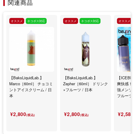
関連商品
オススメ
ネコポス対応
オススメ
ネコポス対応
オススメ
【BaksLiquidLab.】
【BaksLiquidLab.】
【ICEB
Marco［60ml］ チョコミ
Zepher［60ml］ ドリンク
爽快感！6
ントアイスクリーム / 日
×フルーツ / 日本
強メンソー
本
フルーツ
¥2,800
¥2,800
¥2,58
(税込)
(税込)