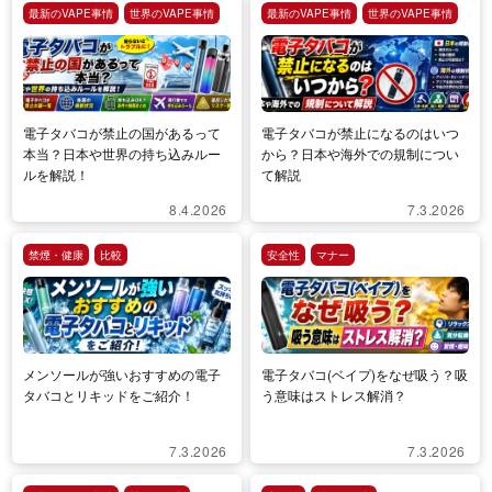
最新のVAPE事情
世界のVAPE事情
最新のVAPE事情
世界のVAPE事情
電子タバコが禁止の国があるって
電子タバコが禁止になるのはいつ
本当？日本や世界の持ち込みルー
から？日本や海外での規制につい
ルを解説！
て解説
8.4.2026
7.3.2026
禁煙・健康
比較
安全性
マナー
メンソールが強いおすすめの電子
電子タバコ(ベイプ)をなぜ吸う？吸
タバコとリキッドをご紹介！
う意味はストレス解消？
7.3.2026
7.3.2026