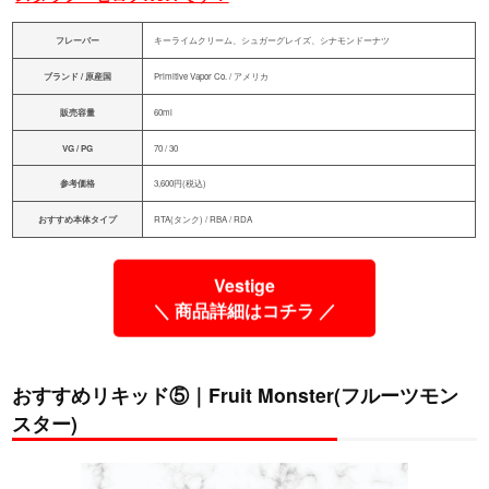
フレーバー
キーライムクリーム、シュガーグレイズ、シナモンドーナツ
ブランド / 原産国
Primitive Vapor Co. / アメリカ
販売容量
60ml
VG / PG
70 / 30
参考価格
3,600円(税込)
おすすめ本体タイプ
RTA(タンク) / RBA / RDA
Vestige
＼ 商品詳細はコチラ ／
おすすめリキッド⑤｜Fruit Monster(フルーツモン
スター)