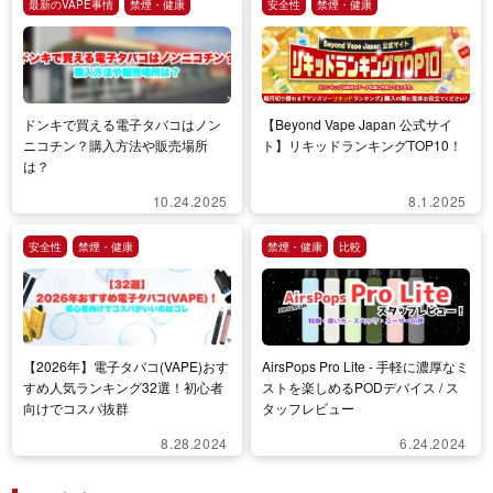
最新のVAPE事情
禁煙・健康
安全性
禁煙・健康
ドンキで買える電子タバコはノン
【Beyond Vape Japan 公式サイ
ニコチン？購入方法や販売場所
ト】リキッドランキングTOP10！
は？
10.24.2025
8.1.2025
安全性
禁煙・健康
禁煙・健康
比較
【2026年】電子タバコ(VAPE)おす
AirsPops Pro Lite - 手軽に濃厚なミ
すめ人気ランキング32選！初心者
ストを楽しめるPODデバイス / ス
向けでコスパ抜群
タッフレビュー
8.28.2024
6.24.2024