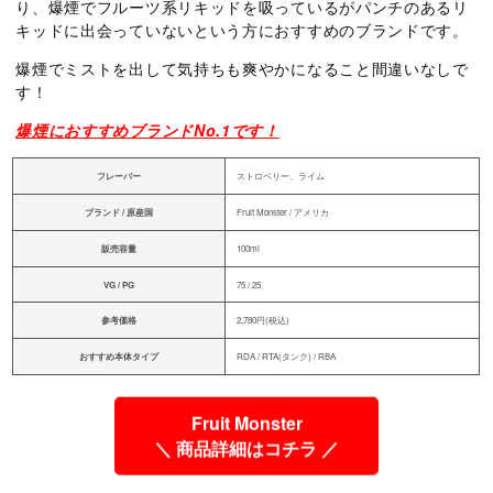
り、爆煙でフルーツ系リキッドを吸っているがパンチのあるリ
キッドに出会っていないという方におすすめのブランドです。
爆煙でミストを出して気持ちも爽やかになること間違いなしで
す！
爆煙におすすめブランドNo.1です！
フレーバー
ストロベリー、ライム
ブランド / 原産国
Fruit Monster / アメリカ
販売容量
100ml
VG / PG
75 / 25
参考価格
2,780円(税込)
おすすめ本体タイプ
RDA / RTA(タンク) / RBA
Fruit Monster
＼ 商品詳細はコチラ ／