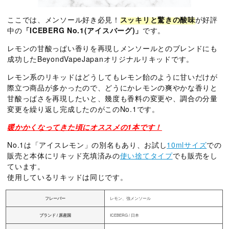
ここでは、メンソール好き必見！
スッキリと驚きの酸味
が好評
中の
「ICEBERG No.1(アイスバーグ)」
です。
レモンの甘酸っぱい香りを再現しメンソールとのブレンドにも
成功したBeyondVapeJapanオリジナルリキッドです。
レモン系のリキッドはどうしてもレモン飴のように甘いだけが
際立つ商品が多かったので、どうにかレモンの爽やかな香りと
甘酸っぱさを再現したいと、幾度も香料の変更や、調合の分量
変更を繰り返し完成したのがこのNo.1です。
暖かかくなってきた頃にオススメの1本です！
No.1は「アイスレモン」の別名もあり、お試し
10mlサイズ
での
販売と本体にリキッド充填済みの
使い捨てタイプ
でも販売をし
ています。
使用しているリキッドは同じです。
フレーバー
レモン、強メンソール
ブランド / 原産国
ICEBERG / 日本