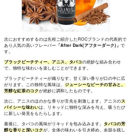
次におすすめするのは先程ご紹介したROCブランドの代表的で
あり人気の高いフレーバー
「After Dark(アフターダーク)」
で
す。
ブラックピーチティー、アニス、タバコ
の絶妙な組み合わせ
で、独特な味わいを楽しむことができます。
ブラックピーチティーが織りなす、甘く深い香りが口の中に広
がります。この独特な風味は、
ジューシーなピーチの甘みと、
芳醇な紅茶のコク
が絶妙に調和したものです。
次に、アニスのほのかな香りが舌先を刺激します。アニスの
ス
パイシーな味わい
は、リキッドに独特な深みを与え、吸うたび
に新しい発見をもたらします。
最後に、タバコの風味がリキッドを包み込みます。
タバコの芳
醇な香りと深いコク
が、全体の味わいを引き締め、余韻を残し