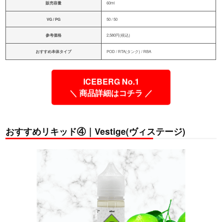
販売容量
60ml
VG / PG
50 / 50
参考価格
2,580円(税込)
おすすめ本体タイプ
POD / RTA(タンク) / RBA
ICEBERG No.1
＼ 商品詳細はコチラ ／
おすすめリキッド④｜Vestige(ヴィステージ)