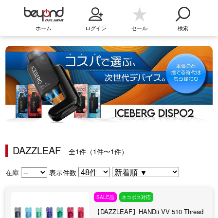
ホーム
ログイン
セール
検索
DAZZLEAF
全1件（1件〜1件）
在庫
表示件数
SALE品
ネコポス対応
【DAZZLEAF】HANDii VV 510 Thread