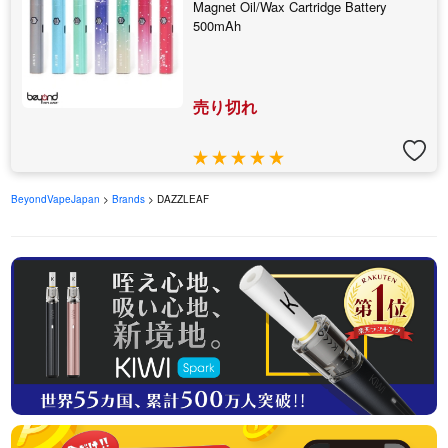
Magnet Oil/Wax Cartridge Battery
500mAh
売り切れ
BeyondVapeJapan
>
Brands
> DAZZLEAF