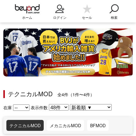
ホーム
ログイン
セール
検索
テクニカルMOD
全4件（1件〜4件）
在庫
表示件数
テクニカルMOD
メカニカルMOD
BFMOD