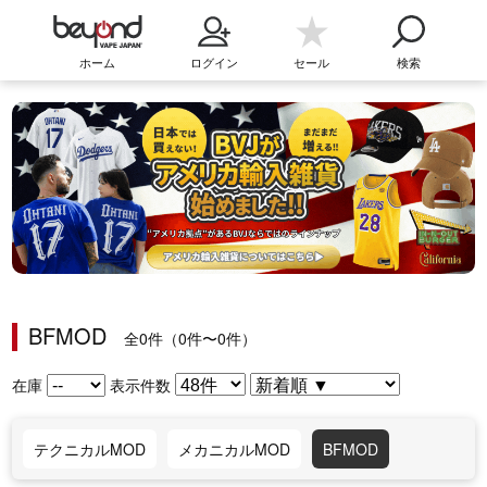
ホーム
ログイン
セール
検索
BFMOD
全0件（0件〜0件）
在庫
表示件数
テクニカルMOD
メカニカルMOD
BFMOD