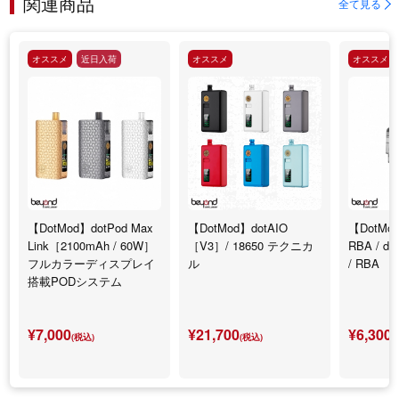
関連商品
全て見る
オススメ
近日入荷
オススメ
オススメ
【DotMod】dotPod Max
【DotMod】dotAIO
【DotMod
Link［2100mAh / 60W］
［V3］/ 18650 テクニカ
RBA / d
フルカラーディスプレイ
ル
/ RBA
搭載PODシステム
¥7,000
¥21,700
¥6,300
(税込)
(税込)
(