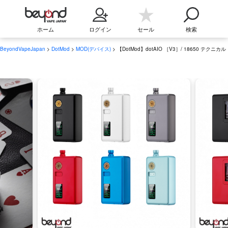
ホーム
ログイン
セール
検索
BeyondVapeJapan
>
DotMod
>
MOD(デバイス)
> 【DotMod】dotAIO ［V3］/ 18650 テクニカル