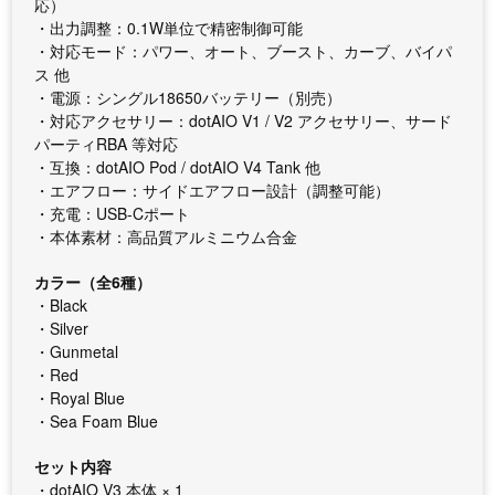
応）
・出力調整：0.1W単位で精密制御可能
・対応モード：パワー、オート、ブースト、カーブ、バイパ
ス 他
・電源：シングル18650バッテリー（別売）
・対応アクセサリー：dotAIO V1 / V2 アクセサリー、サード
パーティRBA 等対応
・互換：dotAIO Pod / dotAIO V4 Tank 他
・エアフロー：サイドエアフロー設計（調整可能）
・充電：USB-Cポート
・本体素材：高品質アルミニウム合金
カラー（全6種）
・Black
・Silver
・Gunmetal
・Red
・Royal Blue
・Sea Foam Blue
セット内容
・dotAIO V3 本体 × 1