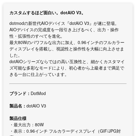
カスタムするほど面白い。dotAIO V3。
dotmodの新世代AIOデバイス『dotAIO V3』が遂に登場。
AIOデバイスの完成度を一段引き上げるべく、出力・操作
性・拡張性のすべてを進化。
最大80Wのパワフルな出力に加え、0.96インチのフルカラー
ディスプレイを搭載し、視認性と操作性を大幅に向上させま
した。
dotAIOシリーズならではの高い互換性と、細かくカスタマイ
ズ可能な多彩なモードにより、初心者から上級者まで満足で
きる一台に仕上がっています。
ブランド：
DotMod
製品名：
dotAIO V3
製品仕様
・最大出力：80W
・表示：0.96インチ フルカラーディスプレイ（GIF/JPG対