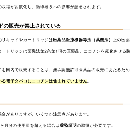
の収縮が習慣化し、循環器系への影響が懸念されます。
ドの販売が禁止されている
のリキッドやカートリッジは
医薬品医療機器等法（薬機法）
上の医薬
ートリッジは薬機法第2条第1項の医薬品、ニコチンを霧化させる装
）
ドを国内で販売することは、無承認無許可医薬品の販売にあたるため
いる電子タバコにニコチンは含まれていません
。
場合がありますが、いくつか注意点があります。
1ヶ月分の使用量を超える場合は
薬監証明
の取得が必要です。