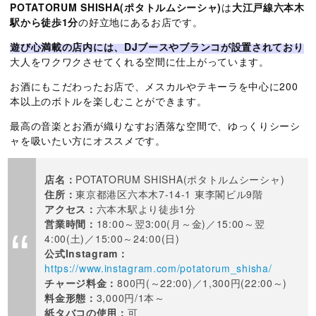
POTATORUM SHISHA(ポタトルムシーシャ)
は
大江戸線六本木
駅から徒歩1分
の好立地にあるお店です。
遊び心満載の店内には、DJブースやブランコが設置されており
大人をワクワクさせてくれる空間に仕上がっています。
お酒にもこだわったお店で、メスカルやテキーラを中心に200
本以上のボトルを楽しむことができます。
最高の音楽とお酒が織りなすお洒落な空間で、ゆっくりシーシ
ャを吸いたい方にオススメです。
店名：
POTATORUM SHISHA(ポタトルムシーシャ)
住所：
東京都港区六本木7-14-1 東李閣ビル9階
アクセス：
六本木駅より徒歩1分
営業時間：
18:00～翌3:00(月～金)／15:00～翌
4:00(土)／15:00～24:00(日)
公式Instagram：
https://www.instagram.com/potatorum_shisha/
チャージ料金：
800円(～22:00)／1,300円(22:00～)
料金形態：
3,000円/1本～
紙タバコの使用：
可