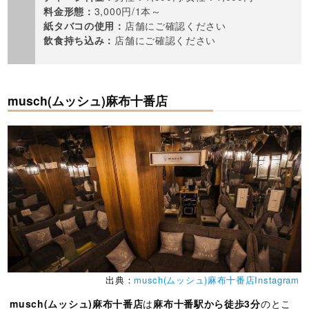
料金形態：
3,000円/1本～
紙タバコの使用：
店舗にご確認ください
飲食持ち込み：
店舗にご確認ください
musch(ムッシュ)麻布十番店
出典：
musch(ムッシュ)麻布十番店Instagram
musch(ムッシュ)麻布十番店
は
麻布十番駅から徒歩3分
のとこ