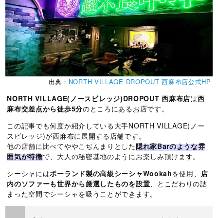
出典：
NORTH VILLAGE DROPOUT 西麻布店公式HP
NORTH VILLAGE(ノースビレッジ)DROPOUT 西麻布店
は
西
麻布交差点から徒歩5分
のところにあるお店です。
この記事でも何度か紹介している大手NORTH VILLAGE(ノー
スビレッジ)が西麻布に展開する店舗です。
他の店舗に比べてややこぢんまりとした
隠れ家Barのような雰
囲気が特徴
で、大人の秘密基地のようにお楽しみ頂けます。
シーシャには
ポーランド製の高級シーシャWookah
を使用、
店
内のソファーも世界から厳選したものを設置
、とこだわりの詰
まった空間でシーシャを吸うことができます。