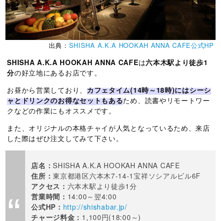
出典：
SHISHA A.K.A HOOKAH ANNA CAFE公式HP
SHISHA A.K.A HOOKAH ANNA CAFE
は
六本木駅より徒歩1
分
の好立地にあるお店です。
お昼から営業しており、
カフェタイム(14時～18時)にはシーシ
ャとドリンクのお得なセットもある
ため、読書やリモートワー
クなどの作業にもオススメです。
また、オリジナルの本格チャイが人気となっているため、来店
した際はぜひ注文してみて下さい。
店名：
SHISHA A.K.A HOOKAH ANNA CAFE
住所：
東京都港区六本木7-14-1宝祥ソシアルビル6F
アクセス：
六本木駅より徒歩1分
営業時間：
14:00～翌4:00
公式HP：
http://shishabar.jp/
チャージ料金：
1,100円(18:00～)