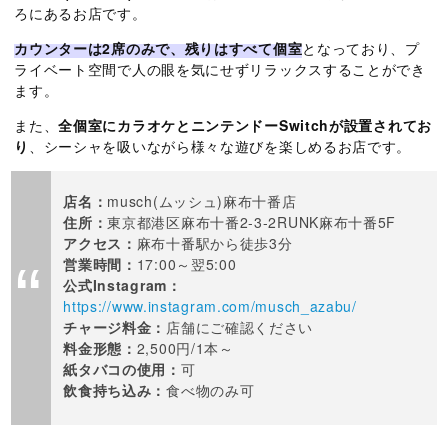
ろにあるお店です。
カウンターは2席のみで、残りはすべて個室
となっており、プ
ライベート空間で人の眼を気にせずリラックスすることができ
ます。
また、
全個室にカラオケとニンテンドーSwitchが設置されてお
り
、シーシャを吸いながら様々な遊びを楽しめるお店です。
店名：
musch(ムッシュ)麻布十番店
住所：
東京都港区麻布十番2-3-2RUNK麻布十番5F
アクセス：
麻布十番駅から徒歩3分
営業時間：
17:00～翌5:00
公式Instagram：
https://www.instagram.com/musch_azabu/
チャージ料金：
店舗にご確認ください
料金形態：
2,500円/1本～
紙タバコの使用：
可
飲食持ち込み：
食べ物のみ可