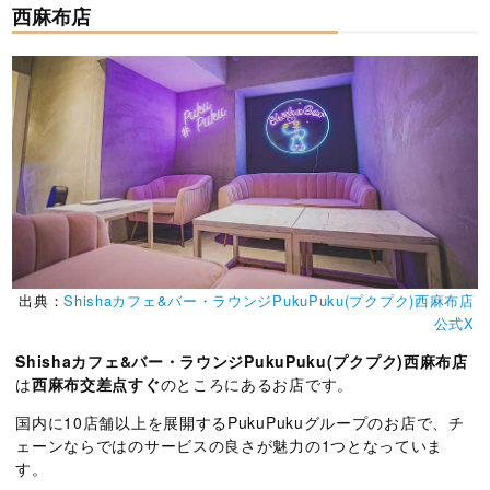
西麻布店
出典：
Shishaカフェ&バー・ラウンジPukuPuku(プクプク)西麻布店
公式X
Shishaカフェ&バー・ラウンジPukuPuku(プクプク)西麻布店
は
西麻布交差点すぐ
のところにあるお店です。
国内に10店舗以上を展開するPukuPukuグループのお店で、チ
ェーンならではのサービスの良さが魅力の1つとなっていま
す。