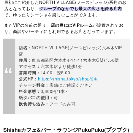
最初にご紹介したNORTH VILLAGE(ノースビレッジ)系列のお
店となっており、
グループのなかでも最大の広さを誇る店内
で、ゆったりシーシャを楽しむことができます。
またVIPの名前の通り、
店の奥にはVIPルーム
が設置されてお
り、商談やパーティにも利用できるお店となっています。
店名：
NORTH VILLAGE(ノースビレッジ)六本木VIP
店
住所：
東京都港区六本木4-11-11六本木GMビル8階
アクセス：
六本木駅より徒歩1分
営業時間：
14:00～翌5:00
公式HP：
https://shisha.tokyo/shop/24/
チャージ料金：
店舗にご確認ください
料金形態：
3,300円/1本～
紙タバコの使用：
可
飲食持ち込み：
フードのみ可
Shishaカフェ&バー・ラウンジPukuPuku(プクプク)