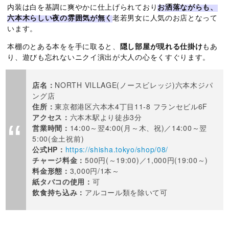
内装は白を基調に爽やかに仕上げられており
お洒落ながらも、
六本木らしい夜の雰囲気が無く
老若男女に人気のお店となって
います。
本棚のとある本をを手に取ると、
隠し部屋が現れる仕掛け
もあ
り、遊びも忘れないニクイ演出が大人の心をくすぐります。
店名：
NORTH VILLAGE(ノースビレッジ)六本木ジパ
ング店
住所：
東京都港区六本木4丁目11-8 フランセビル6F
アクセス：
六本木駅より徒歩3分
営業時間：
14:00～翌4:00(月～木、祝)／14:00～翌
5:00(金土祝前)
公式HP：
https://shisha.tokyo/shop/08/
チャージ料金：
500円(～19:00)／1,000円(19:00～)
料金形態：
3,000円/1本～
紙タバコの使用：
可
飲食持ち込み：
アルコール類を除いて可