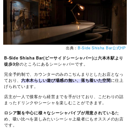
出典：
B-Side Shisha Bar公式HP
B-Side Shisha Bar(ビーサイドシーシャバー)
は
六本木駅より
徒歩3分
のところにあるシーシャバーです。
完全予約制で、カウンターのみのこぢんまりとしたお店となっ
ており、
六本木らしい遊び場感の無い、落ち着いた空間
に仕上
げられています。
店主が一人で接客から経営までを手がけており、こだわりの詰
まったドリンクやシーシャを楽しむことができます。
ロシア製を中心に様々なシーシャパイプが用意されている
た
め、吸い比べを楽しみたいシーシャ上級者にもオススメのお店
です。