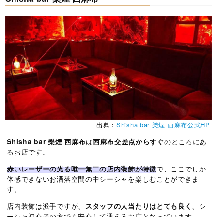
出典：
Shisha bar 樂煙 西麻布公式HP
Shisha bar 樂煙 西麻布
は
西麻布交差点からすぐ
のところにあ
るお店です。
赤いレーザーの光る唯一無二の店内装飾が特徴
で、ここでしか
体感できないお洒落空間の中シーシャを楽しむことができま
す。
店内装飾は派手ですが、
スタッフの人当たりはとても良く
、シ
ーシャ初心者の方でも安心して通えるお店となっています。