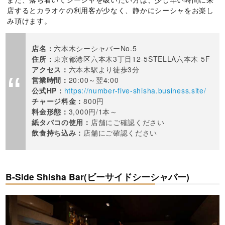
店するとカラオケの利用客が少なく、静かにシーシャをお楽し
み頂けます。
店名：
六本木シーシャバーNo.5
住所：
東京都港区六本木3丁目12‐5STELLA六本木 5F
アクセス：
六本木駅より徒歩3分
営業時間：
20:00～翌4:00
公式HP：
https://number-five-shisha.business.site/
チャージ料金：
800円
料金形態：
3,000円/1本～
紙タバコの使用：
店舗にご確認ください
飲食持ち込み：
店舗にご確認ください
B-Side Shisha Bar(ビーサイドシーシャバー)