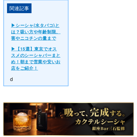
シーシャ(水タバコ)と
は？吸い方や年齢制限、
害やニコチンの量まで
【15選】東京でオス
スメのシーシャバーまと
め！朝まで営業や安いお
店をご紹介！
d