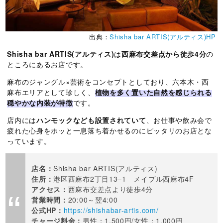
出典：
Shisha bar ARTIS(アルティス)HP
Shisha bar ARTIS(アルティス)
は
西麻布交差点から徒歩4分
の
ところにあるお店です。
麻布のジャングル×芸術をコンセプトとしており、六本木・西
麻布エリアとして珍しく、
植物を多く置いた自然を感じられる
穏やかな内装が特徴
です。
店内には
ハンモックなども設置されていて
、お仕事や飲み会で
疲れた心身をホッと一息落ち着かせるのにピッタリのお店とな
っています。
店名：
Shisha bar ARTIS(アルティス)
住所：
港区西麻布2丁目13–1 メイプル西麻布4F
アクセス：
西麻布交差点より徒歩4分
営業時間：
20:00～翌4:00
公式HP：
https://shishabar-artis.com/
チャージ料金：
男性：1,500円/女性：1,000円