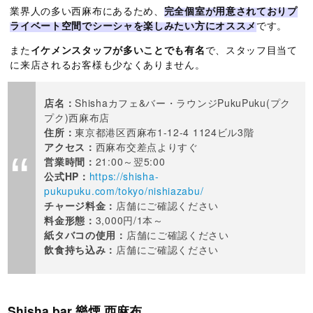
業界人の多い西麻布にあるため、
完全個室が用意されておりプ
ライベート空間でシーシャを楽しみたい方にオススメ
です。
また
イケメンスタッフが多いことでも有名
で、スタッフ目当て
に来店されるお客様も少なくありません。
店名：
Shishaカフェ&バー・ラウンジPukuPuku(プク
プク)西麻布店
住所：
東京都港区西麻布1-12-4 1124ビル3階
アクセス：
西麻布交差点よりすぐ
営業時間：
21:00～翌5:00
公式HP：
https://shisha-
pukupuku.com/tokyo/nishiazabu/
チャージ料金：
店舗にご確認ください
料金形態：
3,000円/1本～
紙タバコの使用：
店舗にご確認ください
飲食持ち込み：
店舗にご確認ください
Shisha bar 樂煙 西麻布