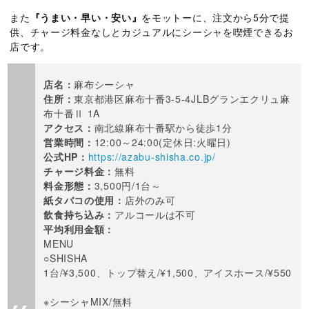
また
『うまい・早い・安い』
をモットーに、注文から5分で提
供、チャージ料金なしとカジュアルにシーシャを喫煙できるお
店です。
店名：
麻布シーシャ
住所：
東京都港区麻布十番3-5-4JLBグランエクリュ麻
布十番Ⅱ 1A
アクセス：
南北線麻布十番駅から徒歩1分
営業時間：
12:00～24:00(定休日:火曜日)
公式HP：
https://azabu-shisha.co.jp/
チャージ料金：
無料
料金形態：
3,500円/1台～
紙タバコの使用：
店外のみ可
飲食持ち込み：
アルコールは不可
平均利用金額：
MENU
○SHISHA
1台/¥3,500、トップ替え/¥1,500、アイスホース/¥550
※シーシャMIX/無料