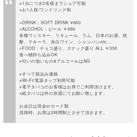
※1台につき2名様までシェア可能
※お1人様/ワンドリンク制
○DRINK：SOFT DRINK ¥660
○ALCOHOL：ビール ￥880
各種ウィスキー、リキュール、ラム、日本のお酒、焼
酎、テキーラ、赤白ワイン、シャンパンetc...
○FOOD：チョコ盛り、スナック盛り ALL ￥550
食べ物持ち込みOK
※匂いの強いもの&アルコールはNG
※すべて税込み価格
※Wi-Fi/電源タップ利用可能
※電子タバコのお客様はお席でご利用頂けます。
※紙タバコは外の灰皿にてお願い致します。
お会計は現金orカード類
混雑時、お席は2時間制とさせて頂きます。