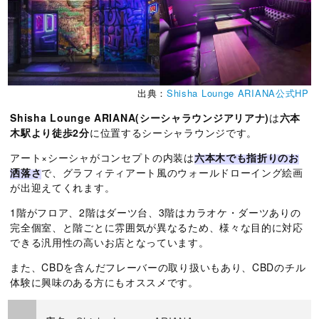
出典：
Shisha Lounge ARIANA公式HP
Shisha Lounge ARIANA(シーシャラウンジアリアナ)
は
六本
木駅より徒歩2分
に位置するシーシャラウンジです。
アート×シーシャがコンセプトの内装は
六本木でも指折りのお
洒落さ
で、グラフィティアート風のウォールドローイング絵画
が出迎えてくれます。
1階がフロア、2階はダーツ台、3階はカラオケ・ダーツありの
完全個室、と階ごとに雰囲気が異なるため、様々な目的に対応
できる汎用性の高いお店となっています。
また、CBDを含んだフレーバーの取り扱いもあり、CBDのチル
体験に興味のある方にもオススメです。