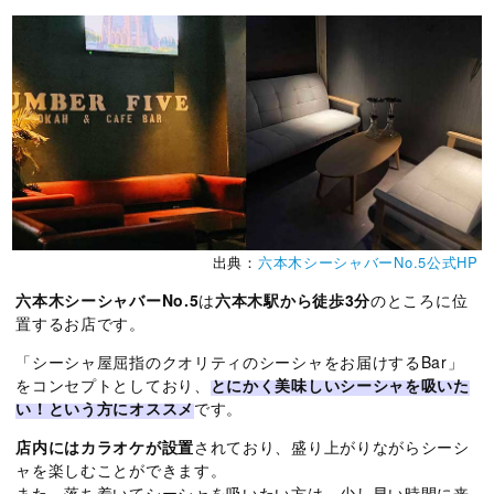
出典：
六本木シーシャバーNo.5公式HP
六本木シーシャバーNo.5
は
六本木駅から徒歩3分
のところに位
置するお店です。
「シーシャ屋屈指のクオリティのシーシャをお届けするBar」
をコンセプトとしており、
とにかく美味しいシーシャを吸いた
い！という方にオススメ
です。
店内にはカラオケが設置
されており、盛り上がりながらシーシ
ャを楽しむことができます。
また、落ち着いてシーシャを吸いたい方は、少し早い時間に来