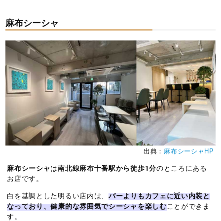
麻布シーシャ
出典：
麻布シーシャHP
麻布シーシャ
は
南北線麻布十番駅から徒歩1分
のところにある
お店です。
白を基調とした明るい店内は、
バーよりもカフェに近い内装と
なっており、健康的な雰囲気でシーシャを楽しむ
ことができま
す。